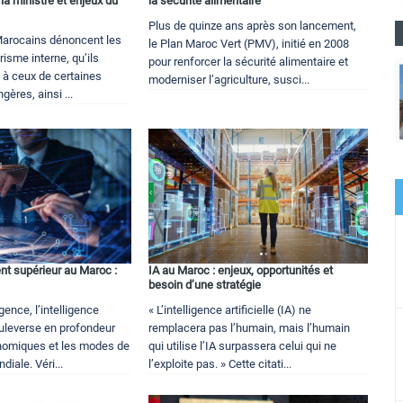
 la ministre et enjeux du
la sécurité alimentaire
Plus de quinze ans après son lancement,
Marocains dénoncent les
le Plan Maroc Vert (PMV), initié en 2008
risme interne, qu’ils
pour renforcer la sécurité alimentaire et
 à ceux de certaines
moderniser l’agriculture, susci...
gères, ainsi ...
nt supérieur au Maroc :
IA au Maroc : enjeux, opportunités et
besoin d’une stratégie
ence, l’intelligence
« L’intelligence artificielle (IA) ne
bouleverse en profondeur
remplacera pas l’humain, mais l’humain
nomiques et les modes de
qui utilise l’IA surpassera celui qui ne
diale. Véri...
l’exploite pas. » Cette citati...