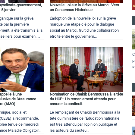
 syndicats-gouvernement,
Nouvelle Loi sur la Grève au Maroc : Vers
 5 janvier
un Consensus Historique
rganique sur la grève,
L'adoption de la nouvelle loi sur la grève
 par la première
marque une étape clé pour le dialogue
ment, a été transmis à la
social au Maroc, fruit d’une collaboration
eillers pour examen. ...
étroite entre le gouvernem...
C
p
s
appelle à une
Nomination de Chakib Benmoussa à la tête
clusive de l'Assurance
du HCP : Un remaniement attendu pour
ire (AMO)
assurer la continuit
mique, social et
Le remplaçant de Chakib Benmoussa à la
 (CESE) a recommandé,
tête du ministère de l'Éducation nationale
blée tenue ce mercredi,
est très attendu par l'opinion publique et
ance Maladie Obligatoir...
les acteurs du secteu...