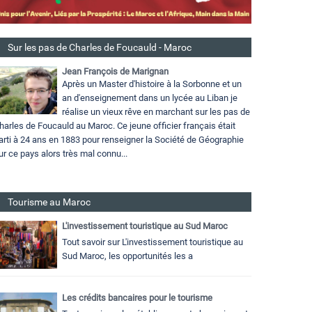
Sur les pas de Charles de Foucauld - Maroc
Jean François de Marignan
Après un Master d'histoire à la Sorbonne et un
an d'enseignement dans un lycée au Liban je
réalise un vieux rêve en marchant sur les pas de
harles de Foucauld au Maroc. Ce jeune officier français était
arti à 24 ans en 1883 pour renseigner la Société de Géographie
ur ce pays alors très mal connu...
Tourisme au Maroc
L'investissement touristique au Sud Maroc
Tout savoir sur L'investissement touristique au
Sud Maroc, les opportunités les a
Les crédits bancaires pour le tourisme