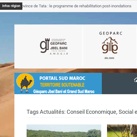
Province de Tata : le programme de rehabilitation post-inondations
Infos région
ancement
Tags Actualités: Conseil Economique, Social