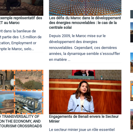
exemple représentatif des
Les défis du Maroc dans le développement
EET au Maroc
des énergies renouvelables : le cas de la
centrale solai
vit dans la banlieue de
Depuis 2009, le Maroc mise sur le
t partie des 1,5 million de
développement des énergies
cation, Employment or
renouvelables. Cependant, ces dernières
pte le Maroc, selo...
années, la dynamique semble s’essouffler
en matière ...
D TRANSVERSALITY OF
Engagements de Benali envers le Secteur
ON THE ECONOMY, AND
Minier
TOURISM! CROSSROADS
Le secteur minier joue un rôle essentiel