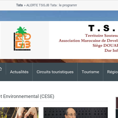
Tata
ALERTE TSGJB Tata : le programme de rehabilitation post-inondation
progresse dans les zones sinistrees
Actualités
Circuits touristiques
Tourisme
Régio
 et Environnemental (CESE)