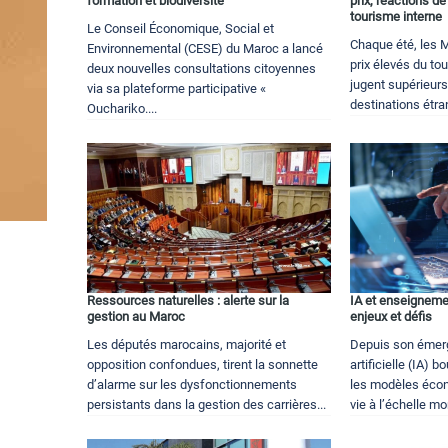
formation et biodiversité
prix, réactions de
tourisme interne
Le Conseil Économique, Social et
Chaque été, les 
Environnemental (CESE) du Maroc a lancé
prix élevés du tou
deux nouvelles consultations citoyennes
jugent supérieurs
via sa plateforme participative «
destinations étran
Ouchariko....
Ressources naturelles : alerte sur la
IA et enseigneme
gestion au Maroc
enjeux et défis
Les députés marocains, majorité et
Depuis son émerg
opposition confondues, tirent la sonnette
artificielle (IA) 
d’alarme sur les dysfonctionnements
les modèles éco
persistants dans la gestion des carrières...
vie à l’échelle mon