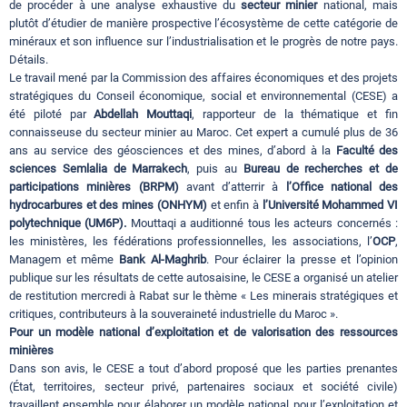
de procéder à une analyse exhaustive du
secteur minier
national, mais
plutôt d’étudier de manière prospective l’écosystème de cette catégorie de
minéraux et son influence sur l’industrialisation et le progrès de notre pays.
Détails.
Le travail mené par la Commission des affaires économiques et des projets
stratégiques du Conseil économique, social et environnemental (CESE) a
été piloté par
Abdellah Mouttaqi
, rapporteur de la thématique et fin
connaisseuse du secteur minier au Maroc. Cet expert a cumulé plus de 36
ans au service des géosciences et des mines, d’abord à la
Faculté des
sciences Semlalia de Marrakech
, puis au
Bureau de recherches et de
participations minières (BRPM)
avant d’atterrir à
l’Office national des
hydrocarbures et des mines (ONHYM)
et enfin à
l’Université Mohammed VI
polytechnique (UM6P).
Mouttaqi a auditionné tous les acteurs concernés :
les ministères, les fédérations professionnelles, les associations, l’
OCP
,
Managem et même
Bank Al-Maghrib
. Pour éclairer la presse et l’opinion
publique sur les résultats de cette autosaisine, le CESE a organisé un atelier
de restitution mercredi à Rabat sur le thème « Les minerais stratégiques et
critiques, contributeurs à la souveraineté industrielle du Maroc ».
Pour un modèle national d’exploitation et de valorisation des ressources
minières
Dans son avis, le CESE a tout d’abord proposé que les parties prenantes
(État, territoires, secteur privé, partenaires sociaux et société civile)
travaillent ensemble pour élaborer un modèle national pour l’exploitation et