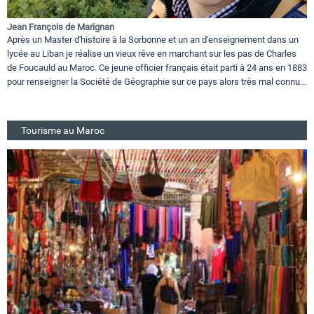
Jean François de Marignan
Après un Master d'histoire à la Sorbonne et un an d'enseignement dans un
lycée au Liban je réalise un vieux rêve en marchant sur les pas de Charles
de Foucauld au Maroc. Ce jeune officier français était parti à 24 ans en 1883
pour renseigner la Société de Géographie sur ce pays alors très mal connu...
Tourisme au Maroc