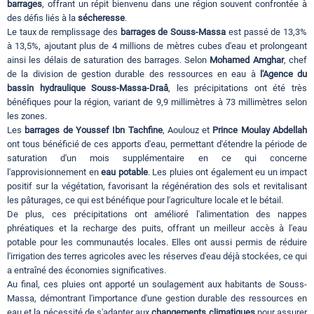
barrages
, offrant un répit bienvenu dans une région souvent confrontée à
des défis liés à la
sécheresse
.
Le taux de remplissage des
barrages de Souss-Massa
est passé de 13,3%
à 13,5%, ajoutant plus de 4 millions de mètres cubes d'eau et prolongeant
ainsi les délais de saturation des barrages. Selon
Mohamed Amghar
, chef
de la division de gestion durable des ressources en eau à
l'Agence du
bassin hydraulique Souss-Massa-Draâ
, les précipitations ont été très
bénéfiques pour la région, variant de 9,9 millimètres à 73 millimètres selon
les zones.
Les
barrages de Youssef Ibn Tachfine
, Aoulouz et
Prince Moulay Abdellah
ont tous bénéficié de ces apports d'eau, permettant d'étendre la période de
saturation d'un mois supplémentaire en ce qui concerne
l'approvisionnement en
eau potable
. Les pluies ont également eu un impact
positif sur la végétation, favorisant la régénération des sols et revitalisant
les pâturages, ce qui est bénéfique pour l'agriculture locale et le bétail.
De plus, ces précipitations ont amélioré l'alimentation des nappes
phréatiques et la recharge des puits, offrant un meilleur accès à l'eau
potable pour les communautés locales. Elles ont aussi permis de réduire
l'irrigation des terres agricoles avec les réserves d'eau déjà stockées, ce qui
a entraîné des économies significatives.
Au final, ces pluies ont apporté un soulagement aux habitants de Souss-
Massa, démontrant l'importance d'une gestion durable des ressources en
eau et la nécessité de s'adapter aux
changements climatiques
pour assurer