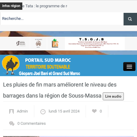
e Tata : le programme de rehabilitation post-inondations
Tata
A
Infos région
progres
TE TSGJB Tourisme : l’ONMT renforce l’aerien a Dakhla et
Tata
A
service
TE TSGJB Tourisme au Maroc : Transavia renforce les vols Paris-
Tata
A
depasse
Close
Les pluies de fin mars améliorent le niveau des
barrages dans la région de Souss-Massa
Admin
lundi 15 avril 2024
0
Actualités
0 Commentaires