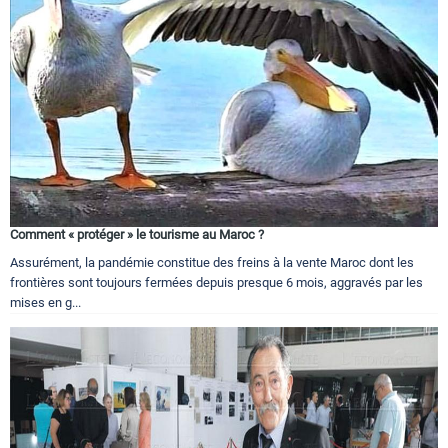
Tourisme
Régions
Hotels
Comment « protéger » le tourisme au Maroc ?
Assurément, la pandémie constitue des freins à la vente Maroc dont les
Evenements
frontières sont toujours fermées depuis presque 6 mois, aggravés par les
mises en g...
Contact