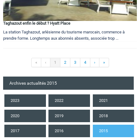
Taghazout enfin le début ? Hyatt Place
La station Taghazout, arlésienne du tourisme marocain, commence à
prendre forme. Longtemps aux abonnés absents, associée trop ...
«
‹
1
2
3
4
›
»
Archives actualités 2015
2023
2022
2021
2020
2019
2018
2017
2016
2015