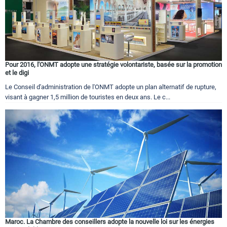
Tourisme
Pour 2016, l'ONMT adopte une stratégie volontariste, basée sur la promotion
Régions
et le digi
Le Conseil d'administration de l'ONMT adopte un plan alternatif de rupture,
visant à gagner 1,5 million de touristes en deux ans. Le c...
Hotels
Evenements
Contact
Maroc. La Chambre des conseillers adopte la nouvelle loi sur les énergies