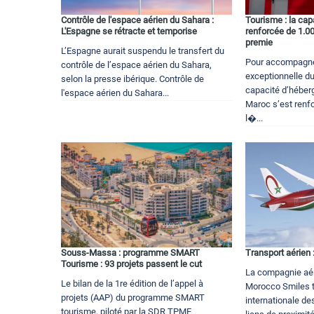
Contrôle de l'espace aérien du Sahara :
Tourisme : la ca
L'Espagne se rétracte et temporise
renforcée de 1.00
premie
L’Espagne aurait suspendu le transfert du
Pour accompagner
contrôle de l’espace aérien du Sahara,
exceptionnelle du
selon la presse ibérique. Contrôle de
capacité d’héber
l'espace aérien du Sahara...
Maroc s’est renf
l�...
Souss-Massa : programme SMART
Transport aérien 
Tourisme : 93 projets passent le cut
La compagnie aér
Le bilan de la 1re édition de l’appel à
Morocco Smiles 
projets (AAP) du programme SMART
internationale de
tourisme, piloté par la SDR TPME