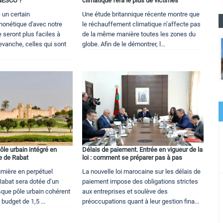
NESCO ?
climatique fera le plus de victimes
 un certain
Une étude britannique récente montre que
onétique d'avec notre
le réchauffement climatique n’affecte pas
 seront plus faciles à
de la même manière toutes les zones du
evanche, celles qui sont
globe. Afin de le démontrer, l...
le urbain intégré en
Délais de paiement. Entrée en vigueur de la
e de Rabat
loi : comment se préparer pas à pas
lumière en perpétuel
La nouvelle loi marocaine sur les délais de
abat sera dotée d’un
paiement impose des obligations strictes
que pôle urbain cohérent
aux entreprises et soulève des
 budget de 1,5 ...
préoccupations quant à leur gestion fina...