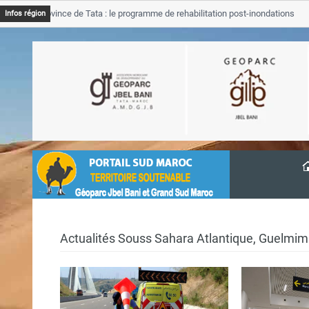
B Province de Tata : le programme de rehabilitation post-inondations
Infos région
vancement
Actualités Souss Sahara Atlantique, Guelmi