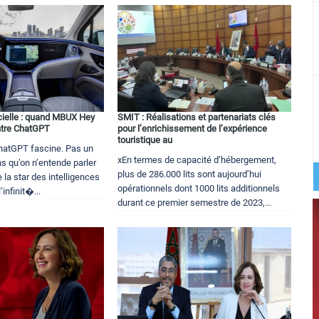
ficielle : quand MBUX Hey
SMIT : Réalisations et partenariats clés
tre ChatGPT
pour l’enrichissement de l’expérience
touristique au
atGPT fascine. Pas un
xEn termes de capacité d’hébergement,
s qu’on n’entende parler
plus de 286.000 lits sont aujourd’hui
la star des intelligences
opérationnels dont 1000 lits additionnels
l’infinit�...
durant ce premier semestre de 2023,...