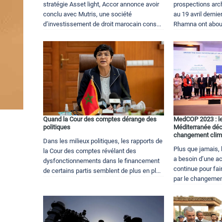
stratégie Asset light, Accor annonce avoir
prospections ar
conclu avec Mutris, une société
au 19 avril dernie
d’investissement de droit marocain cons...
Rhamna ont abouti
Quand la Cour des comptes dérange des
MedCOP 2023 : le
politiques
Méditerranée déci
changement clim
Dans les milieux politiques, les rapports de
Plus que jamais,
la Cour des comptes révélant des
a besoin d’une act
dysfonctionnements dans le financement
continue pour fai
de certains partis semblent de plus en pl...
par le changement