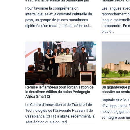
assurent la pérennité du patrimoine juif
monde?selon l'U
Pour favoriser la compréhension
Les langues avec
interreligieuse et la diversité culturelle du
rapprochement ph
pays, un groupe de jeunes musulmans
langue maternelle
diplômés d’un master spécialisé en cul...
comprendre. En r
plus é...
Remise le flambeau pour l’organisation de
Un gigantesque pô
la deuxième édition du salon Pedagogic
chantier au centr
Africa Smart Ci
Capitale et ville-
Le Centre d’Innovation et de Transfert de
développement, R
Technologies de l’Université Hassan II de
nouveau gigantes
Casablanca (CITT) a abrité, récemment, la
et intégré pour un
1ère édition du Salon Ped...