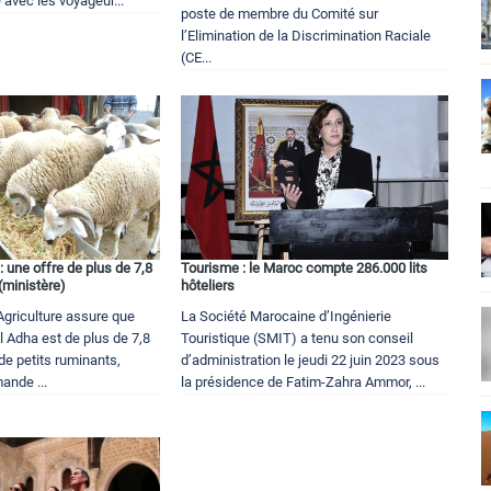
 avec les voyageur...
poste de membre du Comité sur
l’Elimination de la Discrimination Raciale
(CE...
: une offre de plus de 7,8
Tourisme : le Maroc compte 286.000 lits
 (ministère)
hôteliers
'Agriculture assure que
La Société Marocaine d’Ingénierie
 Al Adha est de plus de 7,8
Touristique (SMIT) a tenu son conseil
 de petits ruminants,
d’administration le jeudi 22 juin 2023 sous
ande ...
la présidence de Fatim-Zahra Ammor, ...