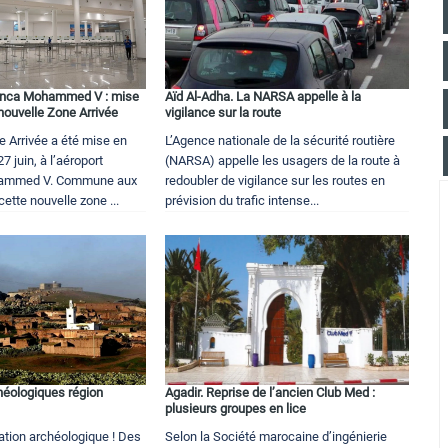
anca Mohammed V : mise
Aïd Al-Adha. La NARSA appelle à la
nouvelle Zone Arrivée
vigilance sur la route
e Arrivée a été mise en
L’Agence nationale de la sécurité routière
27 juin, à l’aéroport
(NARSA) appelle les usagers de la route à
ammed V. Commune aux
redoubler de vigilance sur les routes en
cette nouvelle zone ...
prévision du trafic intense...
éologiques région
Agadir. Reprise de l’ancien Club Med :
plusieurs groupes en lice
ation archéologique ! Des
Selon la Société marocaine d’ingénierie