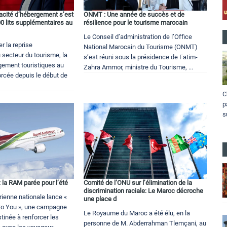
pacité d’hébergement s’est
ONMT : Une année de succès et de
0 lits supplémentaires au
résilience pour le tourisme marocain
Le Conseil d’administration de l’Office
 la reprise
National Marocain du Tourisme (ONMT)
 secteur du tourisme, la
s’est réuni sous la présidence de Fatim-
gement touristiques au
Zahra Ammor, ministre du Tourisme, ...
orcée depuis le début de
C
p
s
: la RAM parée pour l’été
Comité de l’ONU sur l’élimination de la
discrimination raciale: Le Maroc décroche
ienne nationale lance «
une place d
to You », une campagne
Le Royaume du Maroc a été élu, en la
stinée à renforcer les
personne de M. Abderrahman Tlemçani, au