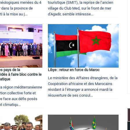
chéologiques menées du 4
touristique (SMIT), la reprise de l’ancien
r dans la province de
village du Club Med, sur le front de mer
 à la mise au j...
d’Agadir, semble intéresse...
s pays de la
Libye : retour en force du Maroc
dés à faire bloc contre le
Le ministère des Affaires étrangères, de la
atique
Coopération africaine et des Marocains
 la région méditerranéenne
résidant à l’étranger a annoncé mardi la
ion collective forte et
réouverture de ses consul...
re face aux défis posés
 climatiqu...