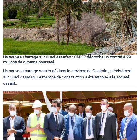
Un nouveau barrage sur Oued Assafao : CAPEP décroche un contrat à 29
millions de dirhams pour renf
Un nouveau barrage sera érigé dans la province de Guelmim, précisément
sur Oued Assafao. Le marché de construction a été attribué à la société
casabl...