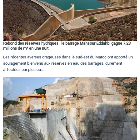
Rebond des réserves hydriques : le barrage Mansour Eddahbi gagne 7,23
millions de m³ en une nuit
Les récentes averses orageuses dans le sud-est du Maroc ont apporté un
soulagement bienvenu aux réserves en eau des barrages, durement
affectées par plusieu...