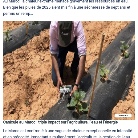
Au Maroc, la chaleur extrême menace gravement les ressources en eau.
Bien que les pluies de 2025 aient mis fin à une sécheresse de sept ans et
permis un remp...
Canicule au Maroc : triple impact sur l’agriculture, l’eau et l’énergie
Le Maroc est confronté à une vague de chaleur exceptionnelle en intensité
et en précocité, impactant simultanément l’agriculture, la gestion de l’eau ...