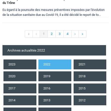
du Trône
Eu égard à la poursuite des mesures préventives imposées par l'évolution
de la situation sanitaire due au Covid-19, il a été décidé le report de to...
«
‹
1
2
3
4
›
»
Archives actualités 2022
2023
2022
2021
2020
2019
2018
2017
2016
2015
2014
2013
2012