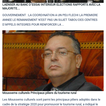
LAENSER AU BANC D’ESSAI INTERIEUR ELECTIONS RAPPORTS AVEC LA
MAJORITE…
GOUVERNEMENT : LA COORDINATION A UN PEU FLECHI LA PREMIERE
ANNEE LE REMANIEMENT N’EST PAS UN SUJET TABOU DES CENTRES
D’APPELS INTEGRES POUR RENFORCER LA ...
Moussems culturels Principaux piliers du tourisme rural
Les Moussems culturels sont parmi les principaux piliers adoptés dans le
cadre de la stratégie 2020 pour promouvoir le tourisme rural, a indiqué le