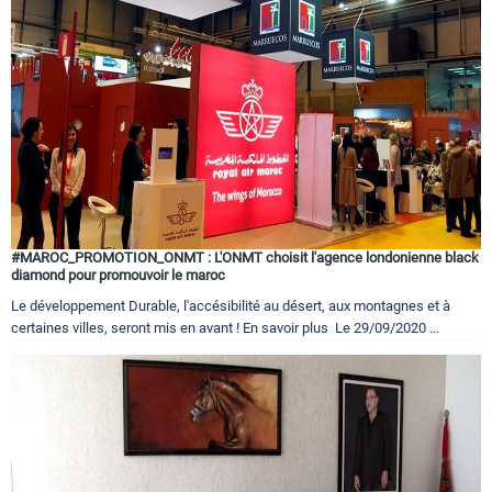
Tourisme
Régions
Hotels
#MAROC_PROMOTION_ONMT : L'ONMT choisit l'agence londonienne black
diamond pour promouvoir le maroc
Le développement Durable, l'accésibilité au désert, aux montagnes et à
Evenements
certaines villes, seront mis en avant ! En savoir plus Le 29/09/2020 ...
Contact