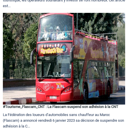
touristique, les opérateurs souhaitant y investir se font nombreux. Cet article
est...
#Tourisme_Flascam_CNT : La Flascam suspend son adhésion à la CNT
La Fédération des loueurs d’automobiles sans chauffeur au Maroc
(Flascam) a annoncé vendredi 6 janvier 2023 sa décision de suspendre son
adhésion à la C...