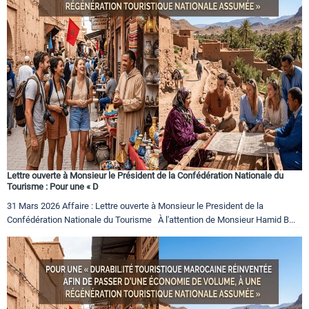
Circuits touristiques
Tourisme
Régions
Hotels
Lettre ouverte à Monsieur le Président de la Confédération Nationale du
Tourisme : Pour une « D
31 Mars 2026 Affaire : Lettre ouverte à Monsieur le President de la
Evenements
Confédération Nationale du Tourisme À l'attention de Monsieur Hamid B...
Contact