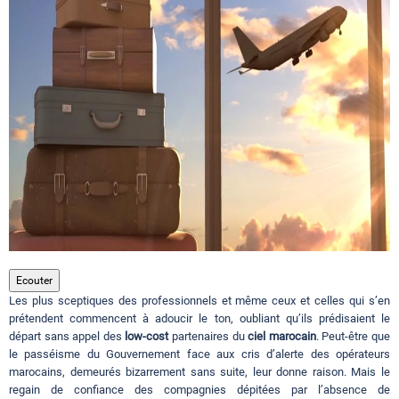
Circuits touristiques
Tourisme
Régions
Hotels
Evenements
Ecouter
Les plus sceptiques des professionnels et même ceux et celles qui s’en
prétendent commencent à adoucir le ton, oubliant qu’ils prédisaient le
départ sans appel des
Contact
low-cost
partenaires du
ciel marocain
. Peut-être que
le passéisme du Gouvernement face aux cris d’alerte des opérateurs
marocains, demeurés bizarrement sans suite, leur donne raison. Mais le
regain de confiance des compagnies dépitées par l’absence de