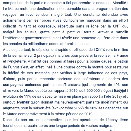
composition de la partie marocaine a fini par prendre le dessous. Moralité :
Le Maroc reste une destination incontournable dans la programmation des
voyages, un rêve vendeur malgré tout. Une constante défendue avec
acharnement par les forces vives du tourisme marocain dans un effort
collectif militant et courageux, répercuté sans relâche par la
CNT
qui,
malgré les écueils, gratte petit à petit du terrain. Arriver à ramollir
l’entêtement gouvernemental s’est révélé une prouesse qui fera date dans
les annales du militantisme associatif professionnel.
A saluer, surtout, le déploiement rapide et efficace de l’
Onmt
vers le milieu
de la semaine sur 2 principaux marchés pour préparer la reprise : la France
et l’Angleterre. A l’affût des bonnes affaires pour la bonne cause, le patron
de l’Onmt s’est, en effet, livré à une course contre la montre pour restaurer
la fidélité de ces marchés, par Médias à large influence de ces pays,
d’abord, puis par la rencontre porteuse des opérateurs et leaders des
compagnies aériennes
partenaires :
Transavia
(qui augmente de 40% son
offre vers le Maroc cet été par rapport à 2019, soit 600.000 sièges)
Easyjet
(
évolution de 11% de sa capacité mise en place par rapport à l’été 2019) et ,
surtout,
Ryanair
qu’on donnait malheureusement partante indéfiniment qui
augmente pour la saison été (avril-octobre 2022) de 50% ses capacités sur
le Maroc comparativement à la même période de 2019.
Donc, du bon cru en perspective pour les opérateurs de l’écosystème
touristique marocain, après une longue période de vaches maigres.