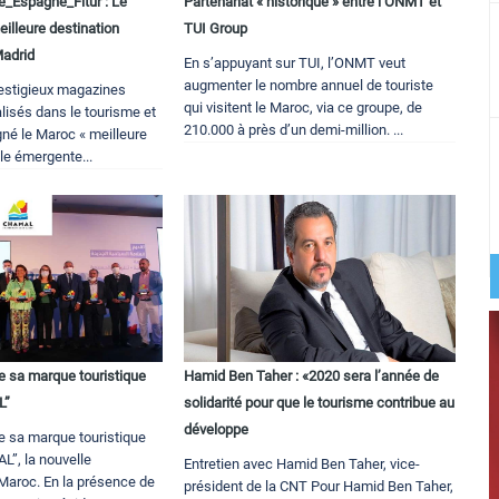
_Espagne_Fitur : Le
Partenariat « historique » entre l’ONMT et
illeure destination
TUI Group
Madrid
En s’appuyant sur TUI, l’ONMT veut
augmenter le nombre annuel de touriste
prestigieux magazines
qui visitent le Maroc, via ce groupe, de
lisés dans le tourisme et
210.000 à près d’un demi-million. ...
gné le Maroc « meilleure
le émergente...
e sa marque touristique
Hamid Ben Taher : «2020 sera l’année de
L”
solidarité pour que le tourisme contribue au
développe
e sa marque touristique
L”, la nouvelle
Entretien avec Hamid Ben Taher, vice-
Maroc. En la présence de
président de la CNT Pour Hamid Ben Taher,