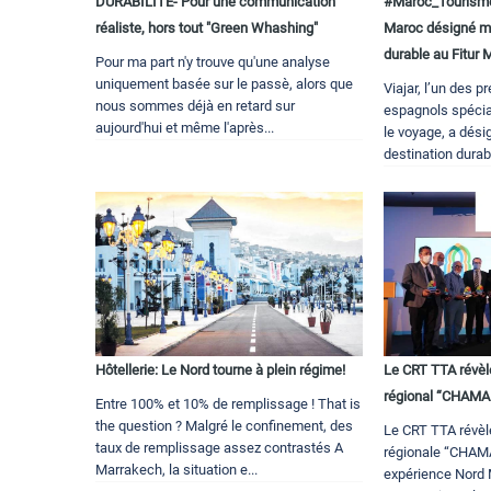
DURABILITÉ- Pour une communication
#Maroc_Tourisme
réaliste, hors tout "Green Whashing"
Maroc désigné me
durable au Fitur 
Pour ma part n'y trouve qu'une analyse
uniquement basée sur le passè, alors que
Viajar, l’un des 
nous sommes déjà en retard sur
espagnols spécia
aujourd'hui et même l'après...
le voyage, a dési
destination durab
Hôtellerie: Le Nord tourne à plein régime!
Le CRT TTA révèl
régional “CHAMA
Entre 100% et 10% de remplissage ! That is
the question ? Malgré le confinement, des
Le CRT TTA révèl
taux de remplissage assez contrastés A
régionale “CHAMA
Marrakech, la situation e...
expérience Nord 