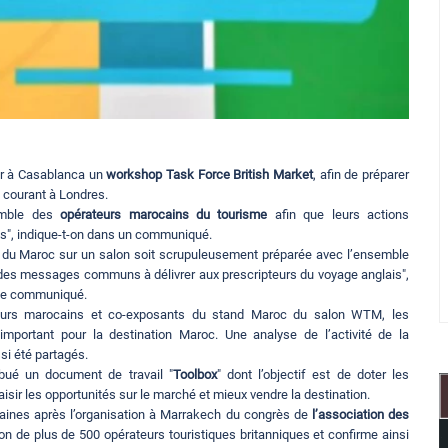
er à Casablanca un
workshop Task Force British Market
, afin de préparer
e courant à Londres.
semble des
opérateurs marocains du tourisme
afin que leurs actions
es", indique-t-on dans un communiqué.
ce du Maroc sur un salon soit scrupuleusement préparée avec l’ensemble
 des messages communs à délivrer aux prescripteurs du voyage anglais",
s le communiqué.
eurs marocains et co-exposants du stand Maroc du salon WTM, les
mportant pour la destination Maroc. Une analyse de l’activité de la
si été partagés.
ibué un document de travail "
Toolbox
" dont l’objectif est de doter les
sir les opportunités sur le marché et mieux vendre la destination.
aines après l’organisation à Marrakech du congrès de
l’association des
ion de plus de 500 opérateurs touristiques britanniques et confirme ainsi