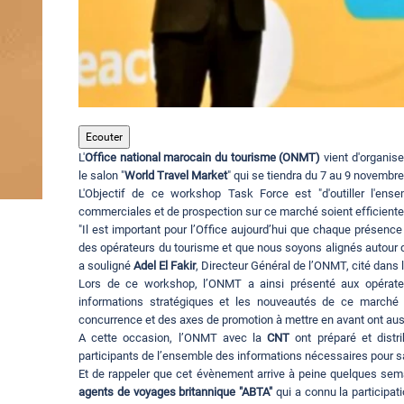
Ecouter
L'
Office national marocain du tourisme (ONMT)
vient d'organis
le salon "
World Travel Market
" qui se tiendra du 7 au 9 novembr
L'Objectif de ce workshop Task Force est "d'outiller l'en
commerciales et de prospection sur ce marché soient efficient
"Il est important pour l’Office aujourd’hui que chaque présen
des opérateurs du tourisme et que nous soyons alignés autour
a souligné
Adel El Fakir
, Directeur Général de l’ONMT, cité dan
Lors de ce workshop, l’ONMT a ainsi présenté aux opérat
informations stratégiques et les nouveautés de ce marché i
concurrence et des axes de promotion à mettre en avant ont aus
A cette occasion, l’ONMT avec la
CNT
ont préparé et distr
participants de l’ensemble des informations nécessaires pour sai
Et de rappeler que cet évènement arrive à peine quelques sem
agents de voyages britannique "ABTA"
qui a connu la participat