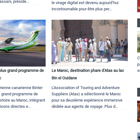
ssani, préside...
le virage digital est devenu aujourd’hui
incontournable pour être plus per...
C
p
s
 plus grand programme de
Le Maroc, destination phare d’Atas au lac
c
Bin el Ouidane
ienne canarienne Binter
L’Association of Touring and Adventure
s grand programme de
Suppliers (Atas) a sélectionné le Maroc
istoire au Maroc, intégrant
pour sa deuxième expérience immersive
aisons directes e...
dédiée aux agents de voyage. Plus d...