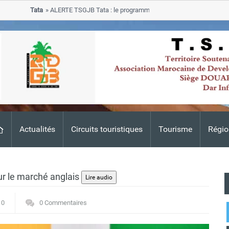
Tata
ALERTE TSGJB Tata : le programme de rehabilitation post-inondati
progresse dans les zones sinistrees
Actualités
Circuits touristiques
Tourisme
Régio
r le marché anglais
0
0 Commentaires