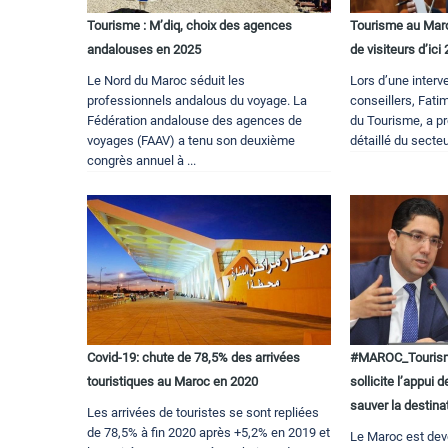
Tourisme : M’diq, choix des agences
Tourisme au Maroc
andalouses en 2025
de visiteurs d’ici
Le Nord du Maroc séduit les
Lors d’une interv
professionnels andalous du voyage. La
conseillers, Fat
Fédération andalouse des agences de
du Tourisme, a pr
voyages (FAAV) a tenu son deuxième
détaillé du secteur
congrès annuel à ...
Covid-19: chute de 78,5% des arrivées
#MAROC_Tourism
touristiques au Maroc en 2020
sollicite l’appui 
sauver la destina
Les arrivées de touristes se sont repliées
de 78,5% à fin 2020 après +5,2% en 2019 et
Le Maroc est dev