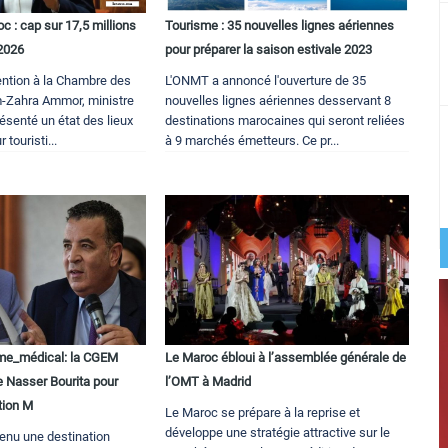
 : cap sur 17,5 millions
Tourisme : 35 nouvelles lignes aériennes
 2026
pour préparer la saison estivale 2023
ention à la Chambre des
L'ONMT a annoncé l'ouverture de 35
im-Zahra Ammor, ministre
nouvelles lignes aériennes desservant 8
ésenté un état des lieux
destinations marocaines qui seront reliées
 touristi...
à 9 marchés émetteurs. Ce pr...
e_médical: la CGEM
Le Maroc ébloui à l’assemblée générale de
de Nasser Bourita pour
l’OMT à Madrid
tion M
Le Maroc se prépare à la reprise et
développe une stratégie attractive sur le
enu une destination