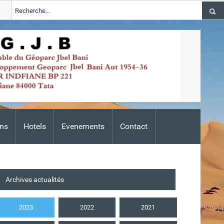
ALERTE TSGJB Tata : l’ANDZOA lance une campagne de prevention des feux d’
ns
Hotels
Evenements
Contact
Archives actualités
2023
2022
2021