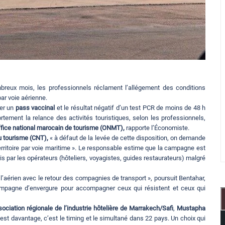
ombreux mois, les professionnels réclament l’allégement des conditions
par voie aérienne.
ter un
pass vaccinal
et le résultat négatif d’un test PCR de moins de 48 h
rtement la relance des activités touristiques, selon les professionnels,
ffice national marocain de tourisme (ONMT),
rapporte l’Économiste.
u tourisme (CNT),
« à défaut de la levée de cette disposition, on demande
erritoire par voie maritime ». Le responsable estime que la campagne est
is par les opérateurs (hôteliers, voyagistes, guides restaurateurs) malgré
l’aérien avec le retour des compagnies de transport », poursuit Bentahar,
campagne d’envergure pour accompagner ceux qui résistent et ceux qui
sociation régionale de l’industrie hôtelière de Marrakech/Safi
,
Mustapha
 l’est davantage, c’est le timing et le simultané dans 22 pays. Un choix qui