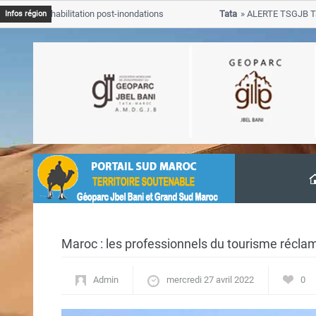
 de rehabilitation post-inondations
Tata
ALERTE TSGJB Tata : le
Infos région
progresse dans les zones sini
Maroc : les professionnels du tourisme récla
Admin
mercredi 27 avril 2022
0