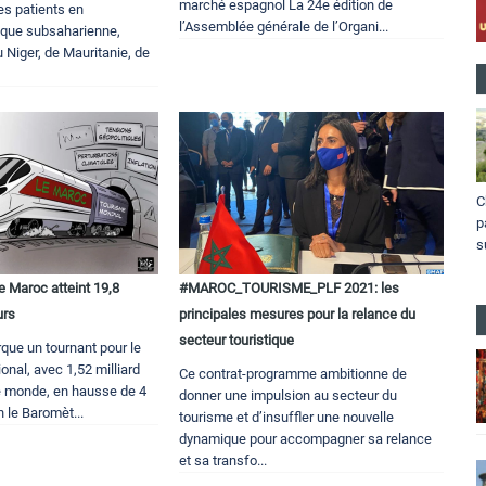
marché espagnol La 24e édition de
des patients en
l’Assemblée générale de l’Organi...
ique subsaharienne,
 Niger, de Mauritanie, de
C
p
s
e Maroc atteint 19,8
#MAROC_TOURISME_PLF 2021: les
urs
principales mesures pour la relance du
secteur touristique
que un tournant pour le
onal, avec 1,52 milliard
Ce contrat-programme ambitionne de
le monde, en hausse de 4
donner une impulsion au secteur du
n le Baromèt...
tourisme et d’insuffler une nouvelle
dynamique pour accompagner sa relance
et sa transfo...