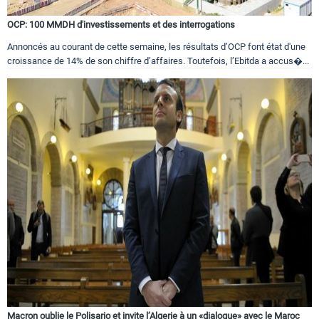
OCP: 100 MMDH d'investissements et des interrogations
Annoncés au courant de cette semaine, les résultats d’OCP font état d'une
croissance de 14% de son chiffre d’affaires. Toutefois, l’Ebitda a accus�...
Macron oublie le Polisario et invite l’Algerie à un «dialogue» avec le Maroc