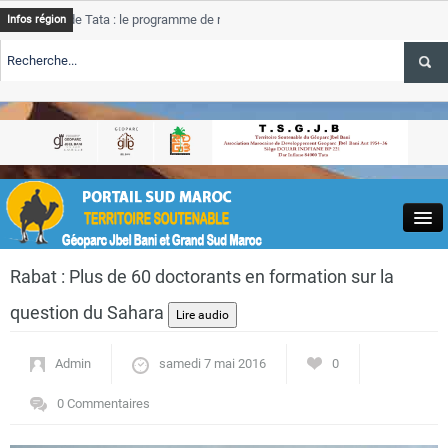
e Tata : le programme de rehabilitation post-inondations
Tata
A
Infos région
progres
TE TSGJB Tourisme : l’ONMT renforce l’aerien a Dakhla et
Tata
A
service
TE TSGJB Tourisme au Maroc : Transavia renforce les vols Paris-
Tata
A
depasse
Close
Rabat : Plus de 60 doctorants en formation sur la
question du Sahara
Admin
samedi 7 mai 2016
0
Actualités
0 Commentaires