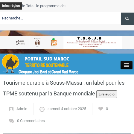
de Tata : le programme de rehabilitation post-inondations
Tata
Infos région
progres
RTE TSGJB Tourisme : l’ONMT renforce l’aerien a Dakhla et
Tata
service
RTE TSGJB Tourisme au Maroc : Transavia renforce les vols Paris-
Tata
depass
Close
Tourisme durable à Souss-Massa : un label pour les
TPME soutenu par la Banque mondiale
Admin
samedi 4 octobre 2025
0
Actualités
0 Commentaires