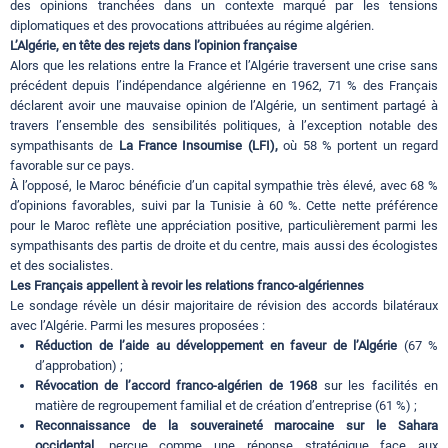
des opinions tranchées dans un contexte marqué par les tensions
diplomatiques et des provocations attribuées au régime algérien.
L’Algérie, en tête des rejets dans l’opinion française
Alors que les relations entre la France et l’Algérie traversent une crise sans
précédent depuis l’indépendance algérienne en 1962, 71 % des Français
déclarent avoir une mauvaise opinion de l’Algérie, un sentiment partagé à
travers l’ensemble des sensibilités politiques, à l’exception notable des
sympathisants de
La France Insoumise (LFI),
où 58 % portent un regard
favorable sur ce pays.
À l’opposé, le Maroc bénéficie d’un capital sympathie très élevé, avec 68 %
d’opinions favorables, suivi par la Tunisie à 60 %. Cette nette préférence
pour le Maroc reflète une appréciation positive, particulièrement parmi les
sympathisants des partis de droite et du centre, mais aussi des écologistes
et des socialistes.
Les Français appellent à revoir les relations franco-algériennes
Le sondage révèle un désir majoritaire de révision des accords bilatéraux
avec l’Algérie. Parmi les mesures proposées :
Réduction de l’aide au développement en faveur de l’Algérie
(67 %
d’approbation) ;
Révocation de l’accord franco-algérien de 1968
sur les facilités en
matière de regroupement familial et de création d’entreprise (61 %) ;
Reconnaissance de la souveraineté marocaine sur le Sahara
occidental
, perçue comme une réponse stratégique face aux