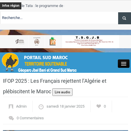
de Tata : le programme de rehabilitation post-inondations
Tata
Infos région
progre
RTE TSGJB Tourisme : l’ONMT renforce l’aerien a Dakhla et
Tata
servic
RTE TSGJB Tourisme au Maroc : Transavia renforce les vols Paris-
Tata
a
depass
Close
IFOP 2025 : Les Français rejettent l’Algérie et
plébiscitent le Maroc
Admin
samedi 18 janvier 2025
0
Actualités
0 Commentaires