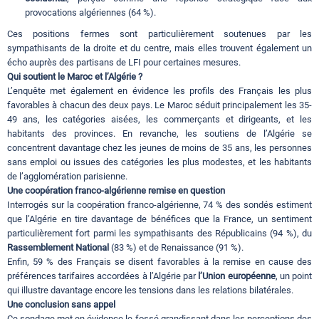
provocations algériennes (64 %).
Ces positions fermes sont particulièrement soutenues par les
sympathisants de la droite et du centre, mais elles trouvent également un
écho auprès des partisans de LFI pour certaines mesures.
Qui soutient le Maroc et l’Algérie ?
L’enquête met également en évidence les profils des Français les plus
favorables à chacun des deux pays. Le Maroc séduit principalement les 35-
49 ans, les catégories aisées, les commerçants et dirigeants, et les
habitants des provinces. En revanche, les soutiens de l’Algérie se
concentrent davantage chez les jeunes de moins de 35 ans, les personnes
sans emploi ou issues des catégories les plus modestes, et les habitants
de l’agglomération parisienne.
Une coopération franco-algérienne remise en question
Interrogés sur la coopération franco-algérienne, 74 % des sondés estiment
que l’Algérie en tire davantage de bénéfices que la France, un sentiment
particulièrement fort parmi les sympathisants des Républicains (94 %), du
Rassemblement National
(83 %) et de Renaissance (91 %).
Enfin, 59 % des Français se disent favorables à la remise en cause des
préférences tarifaires accordées à l’Algérie par
l’Union européenne
, un point
qui illustre davantage encore les tensions dans les relations bilatérales.
Une conclusion sans appel
Ce sondage met en évidence le fossé grandissant dans les perceptions des