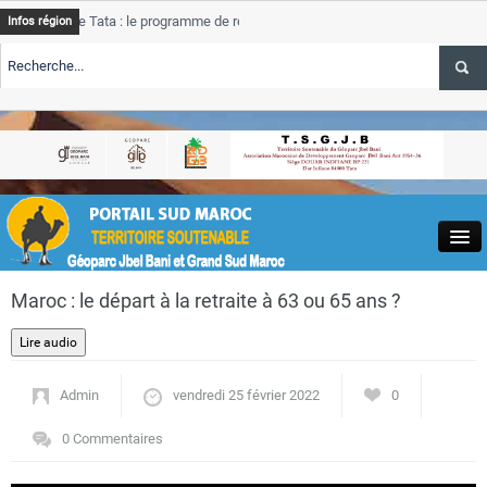
 Tata : le programme de rehabilitation post-inondations
Tata
AL
Infos région
progress
E TSGJB Tourisme : l’ONMT renforce l’aerien a Dakhla et
Tata
A
service 
E TSGJB Tourisme au Maroc : Transavia renforce les vols Paris-
Tata
AL
depasse
Close
Maroc : le départ à la retraite à 63 ou 65 ans ?
Admin
vendredi 25 février 2022
0
Actualités
0 Commentaires