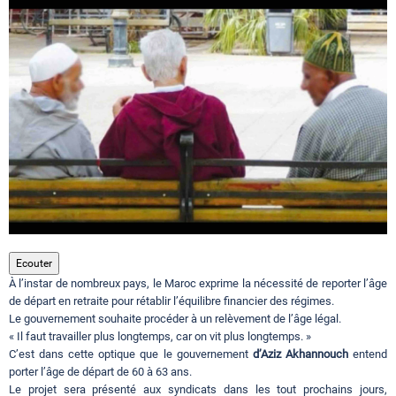
Circuits touristiques
Tourisme
Régions
Hotels
Ecouter
Evenements
À l’instar de nombreux pays, le Maroc exprime la nécessité de reporter l’âge
de départ en retraite pour rétablir l’équilibre financier des régimes.
Le gouvernement souhaite procéder à un relèvement de l’âge légal.
Contact
« Il faut travailler plus longtemps, car on vit plus longtemps. »
C’est dans cette optique que le gouvernement
d’Aziz Akhannouch
entend
porter l’âge de départ de 60 à 63 ans.
Le projet sera présenté aux syndicats dans les tout prochains jours,