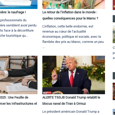
ière: le naufrage !
Le retour de l’inflation dans le monde :
quelles conséquences pour le Maroc ?
professionnels du
ière semblent avoir perdu
L’inflation, cette belle endormie, est
ts face à la déconfiture
revenue au cœur de l’actualité
che touristique qu...
économique, politique et sociale, avec la
flambée des prix au Maroc, comme un peu
...
C
p
s
025 : Une Feuille de
ALERTE TSGJB Donald Trump retablit le
cer les Infrastructures et
blocus naval de l’Iran à Ormuz
Le président américain Donald Trump a