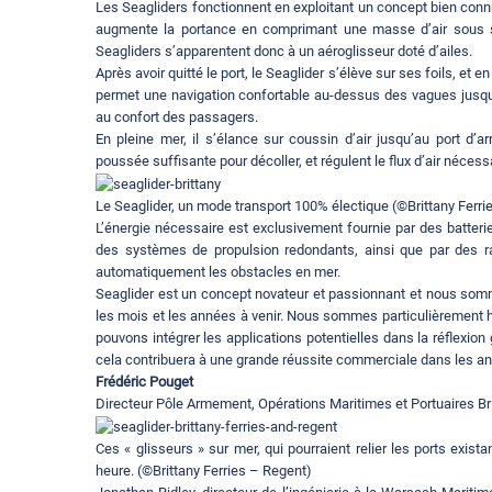
Les Seagliders fonctionnent en exploitant un concept bien connu d
augmente la portance en comprimant une masse d’air sous se
Seagliders s’apparentent donc à un aéroglisseur doté d’ailes.
Après avoir quitté le port, le Seaglider s’élève sur ses foils, et e
permet une navigation confortable au-dessus des vagues jusqu’au
au confort des passagers.
En pleine mer, il s’élance sur coussin d’air jusqu’au port d’a
poussée suffisante pour décoller, et régulent le flux d’air nécess
Le Seaglider, un mode transport 100% électique (©Brittany Ferri
L’énergie nécessaire est exclusivement fournie par des batteri
des systèmes de propulsion redondants, ainsi que par des ra
automatiquement les obstacles en mer.
Seaglider est un concept novateur et passionnant et nous somm
les mois et les années à venir. Nous sommes particulièrement he
pouvons intégrer les applications potentielles dans la réflex
cela contribuera à une grande réussite commerciale dans les an
Frédéric Pouget
Directeur Pôle Armement, Opérations Maritimes et Portuaires Bri
Ces « glisseurs » sur mer, qui pourraient relier les ports exist
heure. (©Brittany Ferries – Regent)