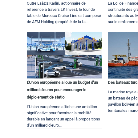
Outre Laâziz Kadiri, actionnaire de
La Loi de Finance
référence à travers LK Invest, le tour de
continuité des gr
table de Morocco Cruise Line est composé
structurants au M
de AEM Holding (propriété de la fa...
sur le renforceme
L'Union européenne alloue un budget d'un
Des bateaux turc
milliard d'euros pour encourager le
La marine royale a
déploiement de statio
un bateau de pêch
pavillon bolivien 
L'Union européenne affiche une ambition
territoriales maro
significative pour favoriser la mobilité
durable en lançant un appel à propositions
d'un milliard d'euro...