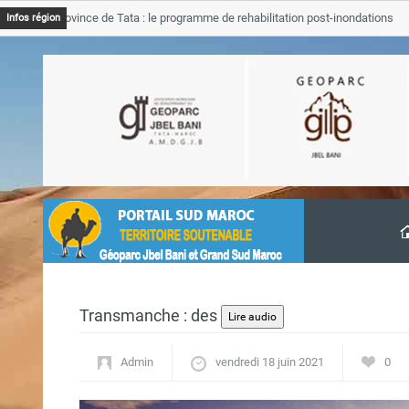
B Province de Tata : le programme de rehabilitation post-inondations
Infos région
vancement
Transmanche : des
Admin
vendredi 18 juin 2021
0