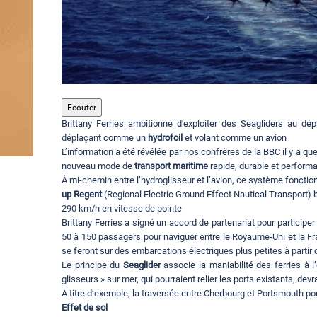
Ecouter
Brittany Ferries ambitionne d'exploiter des Seagliders au d
déplaçant comme un
hydrofoil
et volant comme un avion
L’information a été révélée par nos confrères de la BBC il y a 
nouveau mode de
transport maritime
rapide, durable et performan
À mi-chemin entre l’hydroglisseur et l’avion, ce système fonctionn
up Regent
(Regional Electric Ground Effect Nautical Transport) 
290 km/h en vitesse de pointe
Brittany Ferries a signé un accord de partenariat pour particip
50 à 150 passagers pour naviguer entre le Royaume-Uni et la F
se feront sur des embarcations électriques plus petites à partir 
Le principe du
Seaglider
associe la maniabilité des ferries à l
glisseurs » sur mer, qui pourraient relier les ports existants, de
A titre d’exemple, la traversée entre Cherbourg et Portsmouth po
Effet de sol