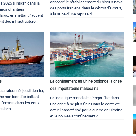
annoncé le rétablissement du blocus naval
s 2025 s’inscrit dans la
des ports iraniens dans le détroit d’Ormuz,
ands chantiers
à la suite d’une reprise d...
aroc, en mettant l’accent
nt des infrastructure...
s
Le confinement en Chine prolonge la crise
des importateurs marocains
 arraisonné, jeudi dernier,
e non identifié battant
La logistique mondiale s’engouffre dans
à l’envers dans les eaux
une crise à ne plus finir. Dans le contexte
caines...
actuel caractérisé par la guerre en Ukraine
et le nouveau confinement d...