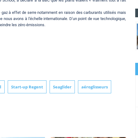
e School, a déclaré à la BBC que les plans étaient « vraiment tout à fait
 gaz à effet de serre notamment en raison des carburants utilisés mais
e nous avons à l'échelle internationale. D'un point de vue technologique,
atteindre les zéro émissions.
l
Start-up Regent
Seaglider
aéroglisseurs