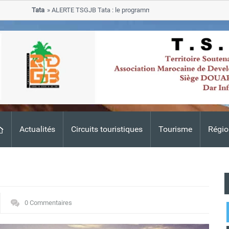
Tata
ALERTE TSGJB Tata : le programme de rehabilitation post-inondati
progresse dans les zones sinistrees
Actualités
Circuits touristiques
Tourisme
Régio
0 Commentaires