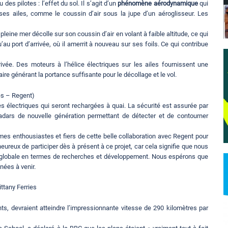
es pilotes : l’effet du sol. Il s’agit d’un
phénomène aérodynamique
qui
s ailes, comme le coussin d’air sous la jupe d’un aéroglisseur. Les
n pleine mer décolle sur son coussin d’air en volant à faible altitude, ce qui
 port d’arrivée, où il amerrit à nouveau sur ses foils. Ce qui contribue
rrivée. Des moteurs à l’hélice électriques sur les ailes fournissent une
aire générant la portance suffisante pour le décollage et le vol.
es – Regent)
es électriques qui seront rechargées à quai. La sécurité est assurée par
dars de nouvelle génération permettant de détecter et de contourner
es enthousiastes et fiers de cette belle collaboration avec Regent pour
ureux de participer dès à présent à ce projet, car cela signifie que nous
ion globale en termes de recherches et développement. Nous espérons que
nées à venir.
ttany Ferries
ants, devraient atteindre l’impressionnante vitesse de 290 kilomètres par