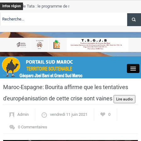
e Tata : le programme de rehabilitation post-inondations
Tata
A
Infos région
progress
TE TSGJB Tourisme : l’ONMT renforce l’aerien a Dakhla et
Tata
A
service 
TE TSGJB Tourisme au Maroc : Transavia renforce les vols Paris-
Tata
A
depasse
Close
Maroc-Espagne: Bourita affirme que les tentatives
d'européanisation de cette crise sont vaines
Admin
vendredi 11 juin 2021
0
Actualités
0 Commentaires