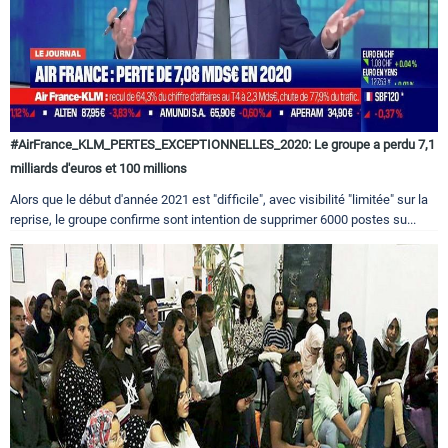
#AirFrance_KLM_PERTES_EXCEPTIONNELLES_2020: Le groupe a perdu 7,1
milliards d'euros et 100 millions
Alors que le début d'année 2021 est "difficile", avec visibilité "limitée" sur la
reprise, le groupe confirme sont intention de supprimer 6000 postes su...