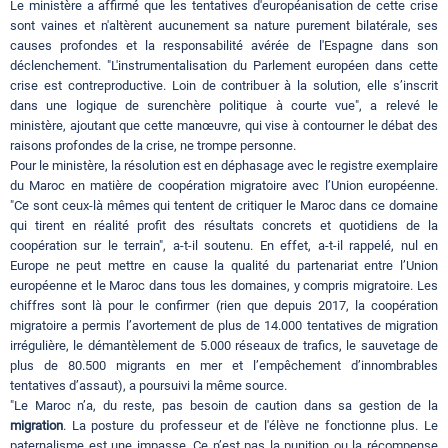
Le ministère a affirmé que les tentatives d'européanisation de cette crise
sont vaines et n'altèrent aucunement sa nature purement bilatérale, ses
causes profondes et la responsabilité avérée de l'Espagne dans son
déclenchement. "L'instrumentalisation du Parlement européen dans cette
crise est contreproductive. Loin de contribuer à la solution, elle s’inscrit
dans une logique de surenchère politique à courte vue", a relevé le
ministère, ajoutant que cette manœuvre, qui vise à contourner le débat des
raisons profondes de la crise, ne trompe personne.
Pour le ministère, la résolution est en déphasage avec le registre exemplaire
du Maroc en matière de coopération migratoire avec l’Union européenne.
"Ce sont ceux-là mêmes qui tentent de critiquer le Maroc dans ce domaine
qui tirent en réalité profit des résultats concrets et quotidiens de la
coopération sur le terrain", a-t-il soutenu. En effet, a-t-il rappelé, nul en
Europe ne peut mettre en cause la qualité du partenariat entre l’Union
européenne et le Maroc dans tous les domaines, y compris migratoire. Les
chiffres sont là pour le confirmer (rien que depuis 2017, la coopération
migratoire a permis l’avortement de plus de 14.000 tentatives de migration
irrégulière, le démantèlement de 5.000 réseaux de trafics, le sauvetage de
plus de 80.500 migrants en mer et l’empêchement d’innombrables
tentatives d’assaut), a poursuivi la même source.
"Le Maroc n’a, du reste, pas besoin de caution dans sa gestion de la
migration
. La posture du professeur et de l'élève ne fonctionne plus. Le
paternalisme est une impasse. Ce n’est pas la punition ou la récompense