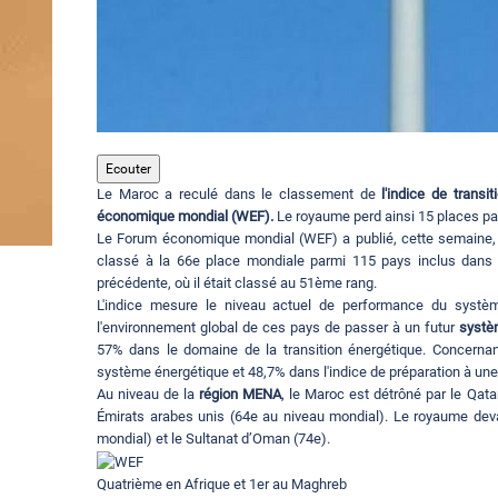
Ecouter
Le Maroc a reculé dans le classement de
l'indice de transi
économique mondial (WEF).
Le royaume perd ainsi 15 places par
Le Forum économique mondial (WEF) a publié, cette semaine, s
classé à la 66e place mondiale parmi 115 pays inclus dans c
précédente, où il était classé au 51ème rang.
L'indice mesure le niveau actuel de performance du systè
l'environnement global de ces pays de passer à un futur
systè
57% dans le domaine de la transition énergétique. Concernan
système énergétique et 48,7% dans l'indice de préparation à une 
Au niveau de la
région MENA
, le Maroc est détrôné par le Qata
Émirats arabes unis (64e au niveau mondial). Le royaume deva
mondial) et le Sultanat d’Oman (74e).
Quatrième en Afrique et 1er au Maghreb