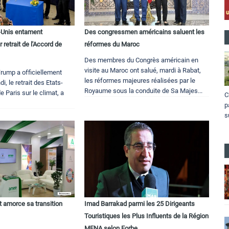
s-Unis entament
Des congressmen américains saluent les
r retrait de l'Accord de
réformes du Maroc
Des membres du Congrès américain en
visite au Maroc ont salué, mardi à Rabat,
Trump a officiellement
les réformes majeures réalisées par le
ndi, le retrait des Etats-
Royaume sous la conduite de Sa Majes...
e Paris sur le climat, a
C
.
p
s
at amorce sa transition
Imad Barrakad parmi les 25 Dirigeants
Touristiques les Plus Influents de la Région
MENA selon Forbe