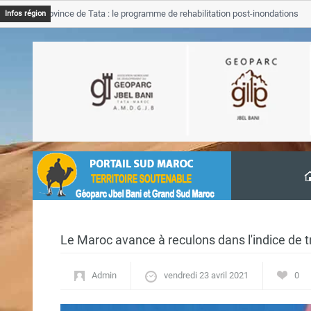
B Province de Tata : le programme de rehabilitation post-inondations
Infos région
vancement
Le Maroc avance à reculons dans l'indice de 
Admin
vendredi 23 avril 2021
0