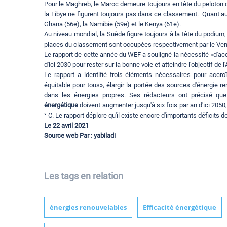
Pour le Maghreb, le Maroc demeure toujours en tête du peloton de
la Libye ne figurent toujours pas dans ce classement. Quant au 
Ghana (56e), la Namibie (59e) et le Kenya (61e).
Au niveau mondial, la Suède figure toujours à la tête du podium, 
places du classement sont occupées respectivement par le Venez
Le rapport de cette année du WEF a souligné la nécessité «d'accé
d'ici 2030 pour rester sur la bonne voie et atteindre l'objectif de l
Le rapport a identifié trois éléments nécessaires pour accroît
équitable pour tous», élargir la portée des sources d'énergie r
dans les énergies propres. Ses rédacteurs ont précisé qu
énergétique
doivent augmenter jusqu'à six fois par an d'ici 2050
° C. Le rapport déplore qu'il existe encore d'importants déficits
Le 22 avril 2021
Source web Par : yabiladi
Les tags en relation
énergies renouvelables
Efficacité énergétique