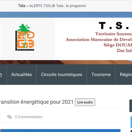
Tata
ALERTE TSGJB Tata : le programme de rehabilitation post-inondati
progresse dans les zones sinistrees
Actualités
Circuits touristiques
Tourisme
Régio
transition énergétique pour 2021
0 Commentaires