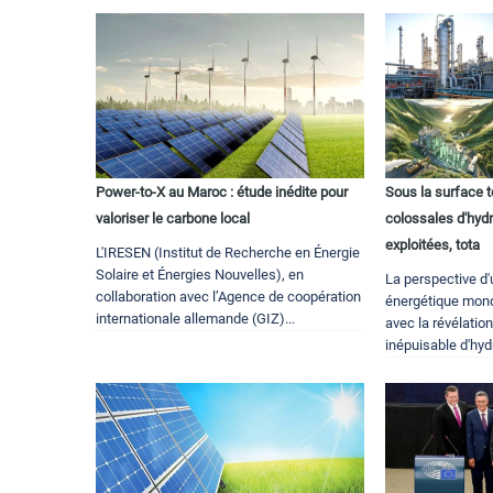
Power-to-X au Maroc : étude inédite pour
Sous la surface t
valoriser le carbone local
colossales d'hydr
exploitées, tota
L'IRESEN (Institut de Recherche en Énergie
Solaire et Énergies Nouvelles), en
La perspective d'
collaboration avec l’Agence de coopération
énergétique mond
internationale allemande (GIZ)...
avec la révélatio
inépuisable d'hyd