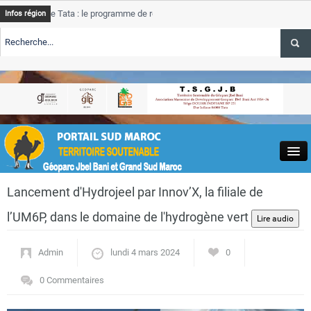
e Tata : le programme de rehabilitation post-inondations
Tata
Infos région
progres
RTE TSGJB Tourisme : l’ONMT renforce l’aerien a Dakhla et
Tata
service
RTE TSGJB Tourisme au Maroc : Transavia renforce les vols Paris-
Tata
depass
Close
Lancement d'Hydrojeel par Innov’X, la filiale de
l’UM6P, dans le domaine de l'hydrogène vert
Admin
lundi 4 mars 2024
0
Actualités
0 Commentaires