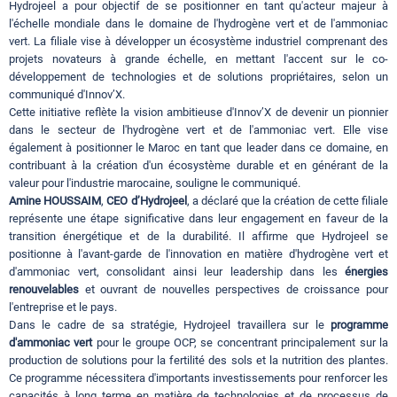
Hydrojeel a pour objectif de se positionner en tant qu'acteur majeur à
l'échelle mondiale dans le domaine de l'hydrogène vert et de l'ammoniac
vert. La filiale vise à développer un écosystème industriel comprenant des
projets novateurs à grande échelle, en mettant l'accent sur le co-
développement de technologies et de solutions propriétaires, selon un
communiqué d'Innov’X.
Cette initiative reflète la vision ambitieuse d'Innov’X de devenir un pionnier
dans le secteur de l'hydrogène vert et de l'ammoniac vert. Elle vise
également à positionner le Maroc en tant que leader dans ce domaine, en
contribuant à la création d'un écosystème durable et en générant de la
valeur pour l'industrie marocaine, souligne le communiqué.
Amine HOUSSAIM
,
CEO d’Hydrojeel
, a déclaré que la création de cette filiale
représente une étape significative dans leur engagement en faveur de la
transition énergétique et de la durabilité. Il affirme que Hydrojeel se
positionne à l'avant-garde de l'innovation en matière d'hydrogène vert et
d'ammoniac vert, consolidant ainsi leur leadership dans les
énergies
renouvelables
et ouvrant de nouvelles perspectives de croissance pour
l'entreprise et le pays.
Dans le cadre de sa stratégie, Hydrojeel travaillera sur le
programme
d'ammoniac vert
pour le groupe OCP, se concentrant principalement sur la
production de solutions pour la fertilité des sols et la nutrition des plantes.
Ce programme nécessitera d'importants investissements pour renforcer les
capacités à long terme en matière de technologies et de processus de