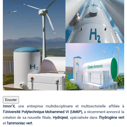
Circuits touristiques
Tourisme
Régions
Hotels
Evenements
Ecouter
Innov’X
, une entreprise multidisciplinaire et multisectorielle affiliée à
Contact
l’Université Polytechnique Mohammed VI (UM6P),
a récemment annoncé la
création de sa nouvelle filiale,
Hydrojeel
, spécialisée dans
l'hydrogène vert
et
l'ammoniac vert
.