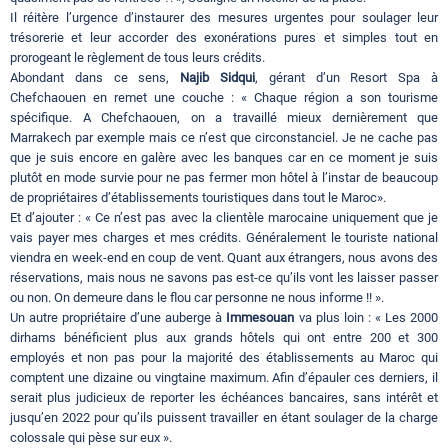
Il réitère l’urgence d’instaurer des mesures urgentes pour soulager leur
trésorerie et leur accorder des exonérations pures et simples tout en
prorogeant le règlement de tous leurs crédits.
Abondant dans ce sens,
Najib Sidqui
, gérant d’un Resort Spa à
Chefchaouen en remet une couche : « Chaque région a son tourisme
spécifique. A Chefchaouen, on a travaillé mieux dernièrement que
Marrakech par exemple mais ce n’est que circonstanciel. Je ne cache pas
que je suis encore en galère avec les banques car en ce moment je suis
plutôt en mode survie pour ne pas fermer mon hôtel à l’instar de beaucoup
de propriétaires d’établissements touristiques dans tout le Maroc».
Et d’ajouter : « Ce n’est pas avec la clientèle marocaine uniquement que je
vais payer mes charges et mes crédits. Généralement le touriste national
viendra en week-end en coup de vent. Quant aux étrangers, nous avons des
réservations, mais nous ne savons pas est-ce qu’ils vont les laisser passer
ou non. On demeure dans le flou car personne ne nous informe !! ».
Un autre propriétaire d’une auberge à
Immesouan
va plus loin : « Les 2000
dirhams bénéficient plus aux grands hôtels qui ont entre 200 et 300
employés et non pas pour la majorité des établissements au Maroc qui
comptent une dizaine ou vingtaine maximum. Afin d’épauler ces derniers, il
serait plus judicieux de reporter les échéances bancaires, sans intérêt et
jusqu’en 2022 pour qu’ils puissent travailler en étant soulager de la charge
colossale qui pèse sur eux ».