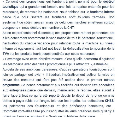
« Ce sont des propositions qui tombent à point nommé pour le
secteur
touristique
qui a grandement besoin, une fois la reprise entamée pour les
Marocains, de recevoir les nationaux. Nous tablons sur le
tourisme interne
parce que pour l’instant les frontières sont toujours fermées. Non
seulement du côté marocain mais de celui des marchés émetteurs surtout
européens », nous déclare un membre de la CNT.
Selon ce professionnel du secteur, ces propositions restent pertinentes car
elles concernent notamment la vaccination de tout le personnel touristique ;
l’activation du chèque vacance pour relancer toute la machine au niveau
interne et également, last but not least, la défiscalisation temporaire de la
TVA
sur les produits touristiques destinés aux seuls nationaux.
« L’avantage avec cette dernière mesure, c’est qu’elle permettra d’aguicher
les Marocains avec des tarifs promotionnels plus attractifs », estime-t-il.
Au-delà de ses ambitions caressées, d’autres opérateurs touristiques sont
loin de partager cet avis. « Il faudrait impérativement activer la mise en
œuvre des mesures qui n’ont pas été actées dans le premier
contrat
programme
. Je pense notamment aux facilités qui doivent être accordées
aux entreprises parce que demain, même avec la reprise, elles auront à
faire face à tout ce qui a été reporté depuis le début de la crise comme
dettes à payer rubis sur l’ongle, tels que les impôts, les cotisations
CNSS
,
les paiements des fournisseurs et des échéances bancaires, etc…
Comment vont-elles faire pour s’acquitter de leurs créances alors qu’il n’y a
quasiment pas de rentrées ?! », Souligne un hôtelier de la place.