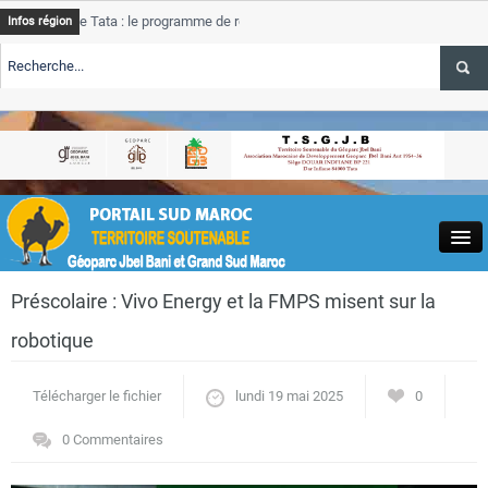
de Tata : le programme de rehabilitation post-inondations
Tata
Infos région
progres
RTE TSGJB Tourisme : l’ONMT renforce l’aerien a Dakhla et
Tata
service
RTE TSGJB Tourisme au Maroc : Transavia renforce les vols Paris-
Tata
depass
Close
Préscolaire : Vivo Energy et la FMPS misent sur la
robotique
Télécharger le fichier
lundi 19 mai 2025
0
Actualités
0 Commentaires