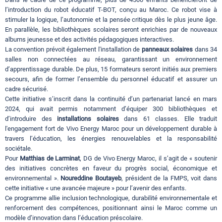
l’introduction du robot éducatif T-BOT, conçu au Maroc. Ce robot vise à
stimuler la logique, l’autonomie et la pensée critique dès le plus jeune âge.
En parallèle, les bibliothèques scolaires seront enrichies par de nouveaux
albums jeunesse et des activités pédagogiques interactives.
La convention prévoit également l'installation de
panneaux solaires
dans 34
salles non connectées au réseau, garantissant un environnement
d’apprentissage durable. De plus, 15 formateurs seront initiés aux premiers
secours, afin de former l’ensemble du personnel éducatif et assurer un
cadre sécurisé.
Cette initiative s’inscrit dans la continuité d’un partenariat lancé en mars
2024, qui avait permis notamment d’équiper 300 bibliothèques et
d’introduire des
installations solaires
dans 61 classes. Elle traduit
l'engagement fort de Vivo Energy Maroc pour un développement durable à
travers l’éducation, les énergies renouvelables et la responsabilité
sociétale.
Pour
Matthias de Larminat
, DG de Vivo Energy Maroc, il s’agit de « soutenir
des initiatives concrètes en faveur du progrès social, économique et
environnemental ».
Noureddine Boutayeb
, président de la FMPS, voit dans
cette initiative « une avancée majeure » pour l’avenir des enfants.
Ce programme allie inclusion technologique, durabilité environnementale et
renforcement des compétences, positionnant ainsi le Maroc comme un
modèle d’innovation dans l’éducation préscolaire.