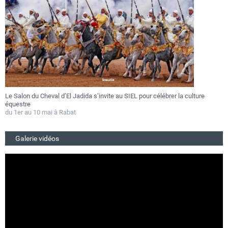
Le Salon du Cheval d’El Jadida s’invite au SIEL pour célébrer la culture
F
équestre
a
du 1er au 10 mai à Rabat
D
Galerie vidéos