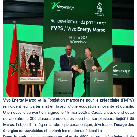
Circuits touristiques
Tourisme
Régions
Hotels
Evenements
Vivo Energy Maroc
et la
Fondation marocaine pour le préscolaire (FMPS)
renforcent leur partenariat en faveur d’une éducation innovante et durable.
Une nouvelle convention, signée le 15 mai 2025 à Casablanca, étend cette
Contact
collaboration à 300 classes préscolaires réparties sur plusieurs
régions du
Maroc
. L’objectif : intégrer la robotique pédagogique, développer
l’usage des
énergies renouvelables
et enrichir les contenus éducatifs.
Dans le cadre de ce programme, plus de 4500 enfants bénéficieront de