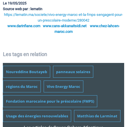
Le 19/05/2025
Source web par : lematin
https://lematin.ma/societe/vivo-energy-maroc-et-la-fmps-sengagent-pour-
un-prescolaire-moderne/280042
www.darinfiane.com
www.cans-akkanaitsidi.net
www.chez-lahcen-
maroc.com
Les tags en relation
Noureddine Boutayeb
panneaux solaires
régions du Maroc
Vivo Energy Maroc
Fondation marocaine pour le préscolaire (FMPS)
Usage des énergies renouvelables
Matthias de Larminat