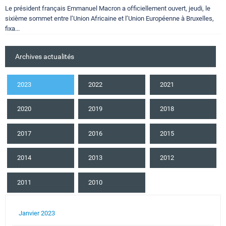
Le président français Emmanuel Macron a officiellement ouvert, jeudi, le
sixième sommet entre l’Union Africaine et l’Union Européenne à Bruxelles,
fixa...
Archives actualités
2023
2022
2021
2020
2019
2018
2017
2016
2015
2014
2013
2012
2011
2010
Janvier 2023