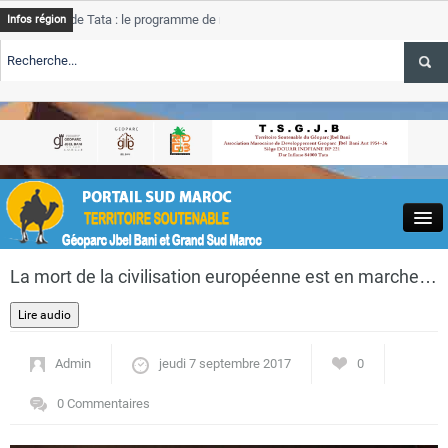
de Tata : le programme de rehabilitation post-inondations
Tata
Infos région
progre
RTE TSGJB Tourisme : l’ONMT renforce l’aerien a Dakhla et
Tata
servic
RTE TSGJB Tourisme au Maroc : Transavia renforce les vols Paris-
Tata
a
depass
Close
La mort de la civilisation européenne est en marche…
Admin
jeudi 7 septembre 2017
0
Actualités
0 Commentaires