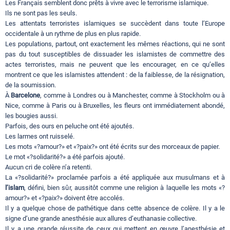
Les Français semblent donc prêts à vivre avec le terrorisme islamique.
Ils ne sont pas les seuls.
Les attentats terroristes islamiques se succèdent dans toute l’Europe
occidentale à un rythme de plus en plus rapide.
Les populations, partout, ont exactement les mêmes réactions, qui ne sont
pas du tout susceptibles de dissuader les islamistes de commettre des
actes terroristes, mais ne peuvent que les encourager, en ce qu’elles
montrent ce que les islamistes attendent : de la faiblesse, de la résignation,
de la soumission.
À
Barcelone
, comme à Londres ou à Manchester, comme à Stockholm ou à
Nice, comme à Paris ou à Bruxelles, les fleurs ont immédiatement abondé,
les bougies aussi.
Parfois, des ours en peluche ont été ajoutés.
Les larmes ont ruisselé.
Les mots «?amour?» et «?paix?» ont été écrits sur des morceaux de papier.
Le mot «?solidarité?» a été parfois ajouté.
Aucun cri de colère n’a retenti.
La «?solidarité?» proclamée parfois a été appliquée aux musulmans et à
l’islam
, défini, bien sûr, aussitôt comme une religion à laquelle les mots «?
amour?» et «?paix?» doivent être accolés.
Il y a quelque chose de pathétique dans cette absence de colère. Il y a le
signe d’une grande anesthésie aux allures d’euthanasie collective.
Il y a une grande réussite de ceux qui mettent en œuvre l’anesthésie et