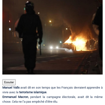
Circuits touristiques
Tourisme
Régions
Hotels
Evenements
Ecouter
Manuel Valls
avait dit en son temps que les Français devraient apprendre à
Contact
vivre avec le
terrorisme islamique
.
Emmanuel Macron
, pendant la campagne électorale, avait dit la même
chose. Cela ne l’a pas empêché d’être élu.