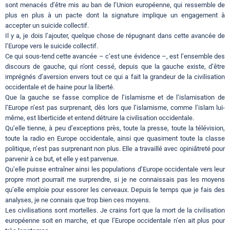
sont menacés d’être mis au ban de l’Union européenne, qui ressemble de
plus en plus à un pacte dont la signature implique un engagement à
accepter un suicide collectif.
Il y a, je dois l’ajouter, quelque chose de répugnant dans cette avancée de
l’Europe vers le suicide collectif.
Ce qui sous-tend cette avancée – c’est une évidence –, est l’ensemble des
discours de gauche, qui n’ont cessé, depuis que la gauche existe, d’être
imprégnés d’aversion envers tout ce qui a fait la grandeur de la civilisation
occidentale et de haine pour la liberté.
Que la gauche se fasse complice de l’islamisme et de l’islamisation de
l’Europe n’est pas surprenant, dès lors que l’islamisme, comme l’islam lui-
même, est liberticide et entend détruire la civilisation occidentale.
Qu’elle tienne, à peu d’exceptions près, toute la presse, toute la télévision,
toute la radio en Europe occidentale, ainsi que quasiment toute la classe
politique, n’est pas surprenant non plus. Elle a travaillé avec opiniâtreté pour
parvenir à ce but, et elle y est parvenue.
Qu’elle puisse entraîner ainsi les populations d’Europe occidentale vers leur
propre mort pourrait me surprendre, si je ne connaissais pas les moyens
qu’elle emploie pour essorer les cerveaux. Depuis le temps que je fais des
analyses, je ne connais que trop bien ces moyens.
Les civilisations sont mortelles. Je crains fort que la mort de la civilisation
européenne soit en marche, et que l’Europe occidentale n’en ait plus pour