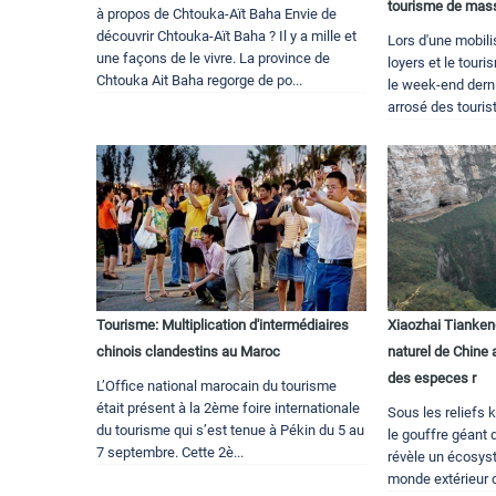
tourisme de mass
à propos de Chtouka-Aït Baha Envie de
découvrir Chtouka-Aït Baha ? Il y a mille et
Lors d'une mobili
une façons de le vivre. La province de
loyers et le tou
Chtouka Ait Baha regorge de po...
le week-end dern
arrosé des tourist
Tourisme: Multiplication d'intermédiaires
Xiaozhai Tiankeng
chinois clandestins au Maroc
naturel de Chine 
des especes r
L’Office national marocain du tourisme
était présent à la 2ème foire internationale
Sous les reliefs 
du tourisme qui s’est tenue à Pékin du 5 au
le gouffre géant
7 septembre. Cette 2è...
révèle un écosys
monde extérieur d