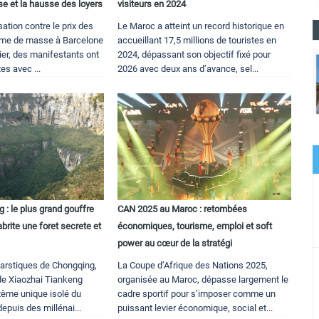
e et la hausse des loyers
visiteurs en 2024
sation contre le prix des
Le Maroc a atteint un record historique en
risme de masse à Barcelone
accueillant 17,5 millions de touristes en
ier, des manifestants ont
2024, dépassant son objectif fixé pour
es avec ...
2026 avec deux ans d’avance, sel...
 : le plus grand gouffre
CAN 2025 au Maroc : retombées
abrite une foret secrete et
économiques, tourisme, emploi et soft
power au cœur de la stratégi
karstiques de Chongqing,
La Coupe d’Afrique des Nations 2025,
 de Xiaozhai Tiankeng
organisée au Maroc, dépasse largement le
tème unique isolé du
cadre sportif pour s’imposer comme un
epuis des millénai...
puissant levier économique, social et...