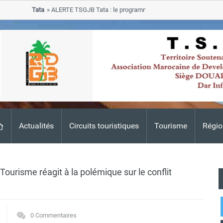
Tata
ALERTE TSGJB Tata : le programme de rehabilitation post-inondat
progresse dans les zones sinistrees
Actualités
Circuits touristiques
Tourisme
Régio
Tourisme réagit à la polémique sur le conflit
0 Commentaires