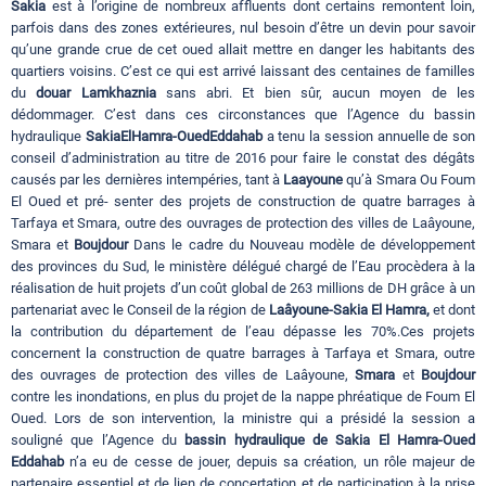
Sakia
est à l’origine de nombreux affluents dont certains remontent loin,
parfois dans des zones extérieures, nul besoin d’être un devin pour savoir
qu’une grande crue de cet oued allait mettre en danger les habitants des
quartiers voisins. C’est ce qui est arrivé laissant des centaines de familles
du
douar Lamkhaznia
sans abri. Et bien sûr, aucun moyen de les
dédommager. C’est dans ces circonstances que l’Agence du bassin
hydraulique
SakiaElHamra-OuedEddahab
a tenu la session annuelle de son
conseil d’administration au titre de 2016 pour faire le constat des dégâts
causés par les dernières intempéries, tant à
Laayoune
qu’à Smara Ou Foum
El Oued et pré- senter des projets de construction de quatre barrages à
Tarfaya et Smara, outre des ouvrages de protection des villes de Laâyoune,
Smara et
Boujdour
Dans le cadre du Nouveau modèle de développement
des provinces du Sud, le ministère délégué chargé de l’Eau procèdera à la
réalisation de huit projets d’un coût global de 263 millions de DH grâce à un
partenariat avec le Conseil de la région de
Laâyoune-Sakia El Hamra,
et dont
la contribution du département de l’eau dépasse les 70%.Ces projets
concernent la construction de quatre barrages à Tarfaya et Smara, outre
des ouvrages de protection des villes de Laâyoune,
Smara
et
Boujdour
contre les inondations, en plus du projet de la nappe phréatique de Foum El
Oued. Lors de son intervention, la ministre qui a présidé la session a
souligné que l’Agence du
bassin hydraulique de Sakia El Hamra-Oued
Eddahab
n’a eu de cesse de jouer, depuis sa création, un rôle majeur de
partenaire essentiel et de lien de concertation et de participation à la prise