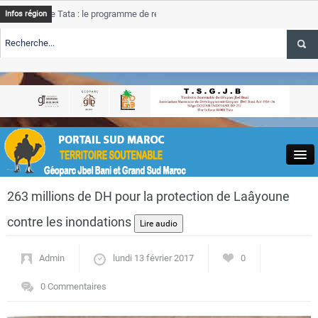
 Tata : le programme de rehabilitation post-inondations
Tata
A
Infos région
progress
TE TSGJB Tourisme : l’ONMT renforce l’aerien a Dakhla et
Tata
A
service 
TE TSGJB Tourisme au Maroc : Transavia renforce les vols Paris-
Tata
A
depasse
Close
263 millions de DH pour la protection de Laâyoune
contre les inondations
Admin
lundi 13 février 2017
0
Actualités
0 Commentaires