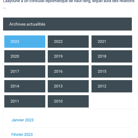
Laâyoune à un consulat diplomatique de haut rang, lequel aura des relations
...
Archives actualités
2023
2022
2021
2020
2019
2018
2017
2016
2015
2014
2013
2012
2011
2010
Janvier 2023
Février 2023