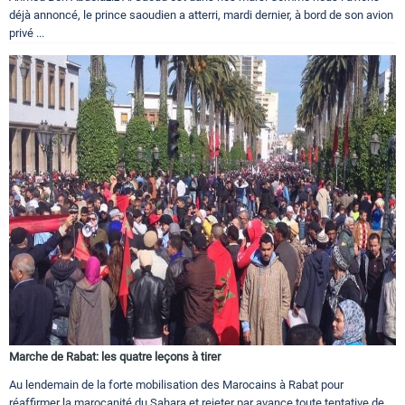
déjà annoncé, le prince saoudien a atterri, mardi dernier, à bord de son avion
privé ...
Marche de Rabat: les quatre leçons à tirer
Au lendemain de la forte mobilisation des Marocains à Rabat pour
réaffirmer la marocanité du Sahara et rejeter par avance toute tentative de