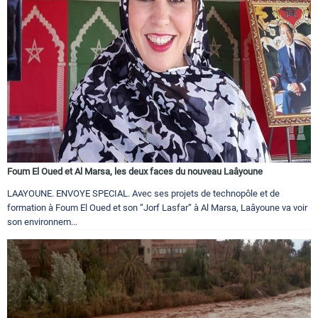
Foum El Oued et Al Marsa, les deux faces du nouveau Laâyoune
LAAYOUNE. ENVOYE SPECIAL. Avec ses projets de technopôle et de
formation à Foum El Oued et son “Jorf Lasfar“ à Al Marsa, Laâyoune va voir
son environnem...