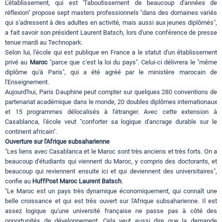
L'établissement, qui est "l'aboutissement de beaucoup d'années de
réflexion" propose sept masters professionnels "dans des domaines variés
qui s'adressent à des adultes en activité, mais aussi aux jeunes diplômés",
a fait savoir son président Laurent Batsch, lors d'une conférence de presse
tenue mardi au Technopark.
Selon lui, l'école qui est publique en France a le statut d'un établissement
privé au
Maroc
"parce que c'est la loi du pays". Celui-ci délivrera le "même
diplôme qu'à Paris", qui a été agréé par le ministère marocain de
l'Enseignement.
Aujourd'hui, Paris Dauphine peut compter sur quelques 280 conventions de
partenariat académique dans le monde, 20 doubles diplômes internationaux
et 15 programmes délocalisés à l'étranger. Avec cette extension à
Casablanca, l'école veut "conforter sa logique d'ancrage durable sur le
continent africain".
Ouverture sur l'Afrique subsaharienne
"Les liens avec Casablanca et le Maroc sont très anciens et très forts. On a
beaucoup d'étudiants qui viennent du Maroc, y compris des doctorants, et
beaucoup qui reviennent ensuite ici et qui deviennent des universitaires",
confie au
HuffPost Maroc
Laurent Batsch
.
"Le Maroc est un pays très dynamique économiquement, qui connaît une
belle croissance et qui est très ouvert sur l'Afrique subsaharienne. Il est
assez logique qu'une université française ne passe pas à côté des
opportunités de développement. Cela veut aussi dire que la demande