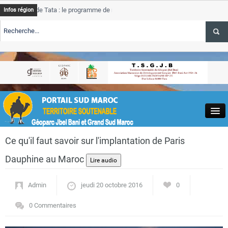
de Tata : le programme de rehabilitation post-inondations
Tata
Infos région
progre
RTE TSGJB Tourisme : l’ONMT renforce l’aerien a Dakhla et
Tata
servic
RTE TSGJB Tourisme au Maroc : Transavia renforce les vols Paris-
Tata
a
depass
Close
Ce qu'il faut savoir sur l'implantation de Paris
Dauphine au Maroc
Admin
jeudi 20 octobre 2016
0
Actualités
0 Commentaires