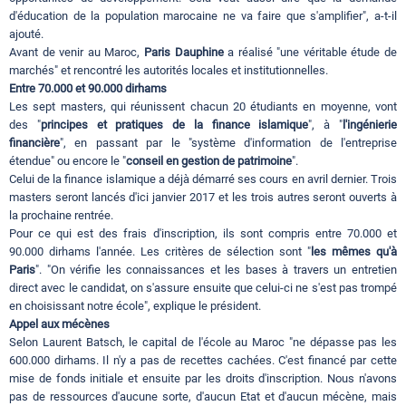
d'éducation de la population marocaine ne va faire que s'amplifier", a-t-il
ajouté.
Avant de venir au Maroc,
Paris Dauphine
a réalisé "une véritable étude de
marchés" et rencontré les autorités locales et institutionnelles.
Entre 70.000 et 90.000 dirhams
Les sept masters, qui réunissent chacun 20 étudiants en moyenne, vont
des "
principes et pratiques de la finance islamique
", à "
l'ingénierie
financière
", en passant par le "système d'information de l'entreprise
étendue" ou encore le "
conseil en gestion de patrimoine
".
Celui de la finance islamique a déjà démarré ses cours en avril dernier. Trois
masters seront lancés d'ici janvier 2017 et les trois autres seront ouverts à
la prochaine rentrée.
Pour ce qui est des frais d'inscription, ils sont compris entre 70.000 et
90.000 dirhams l'année. Les critères de sélection sont "
les mêmes qu'à
Paris
". "On vérifie les connaissances et les bases à travers un entretien
direct avec le candidat, on s'assure ensuite que celui-ci ne s'est pas trompé
en choisissant notre école", explique le président.
Appel aux mécènes
Selon Laurent Batsch, le capital de l'école au Maroc "ne dépasse pas les
600.000 dirhams. Il n'y a pas de recettes cachées. C'est financé par cette
mise de fonds initiale et ensuite par les droits d'inscription. Nous n'avons
pas de ressources d'aucune sorte, d'aucun Etat et d'aucun mécène, mais