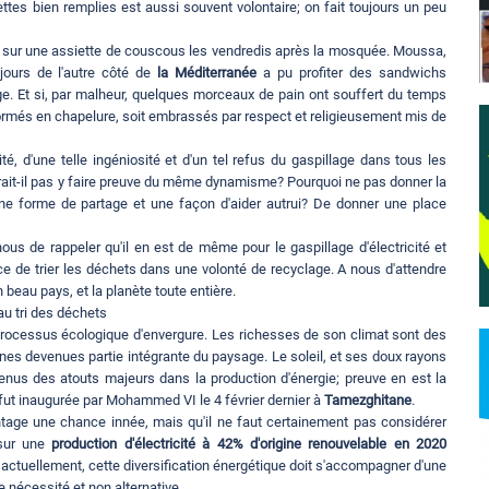
ttes bien remplies est aussi souvent volontaire; on fait toujours un peu
 sur une assiette de couscous les vendredis après la mosquée. Moussa,
jours de l'autre côté de
la Méditerranée
a pu profiter des sandwichs
. Et si, par malheur, quelques morceaux de pain ont souffert du temps
nsformés en chapelure, soit embrassés par respect et religieusement mis de
té, d'une telle ingéniosité et d'un tel refus du gaspillage dans tous les
rait-il pas y faire preuve du même dynamisme? Pourquoi ne pas donner la
e forme de partage et une façon d'aider autrui? De donner une place
ous de rappeler qu'il en est de même pour le gaspillage d'électricité et
ce de trier les déchets dans une volonté de recyclage. A nous d'attendre
n beau pays, et la planète toute entière.
au tri des déchets
processus écologique d'envergure. Les richesses de son climat sont des
nnes devenues partie intégrante du paysage. Le soleil, et ses doux rayons
enus des atouts majeurs dans la production d'énergie; preuve en est la
 fut inaugurée par Mohammed VI le 4 février dernier à
Tamezghitane
.
ntage une chance innée, mais qu'il ne faut certainement pas considérer
 sur une
production d'électricité à 42% d'origine renouvelable en 2020
 actuellement, cette diversification énergétique doit s'accompagner d'une
e nécessité et non alternative.