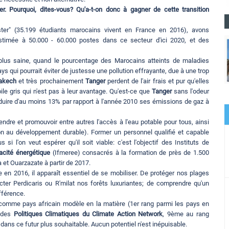
r. Pourquoi, dites-vous? Qu'a-t-on donc à gagner de cette transition
ster" (35.199 étudiants marocains vivent en France en 2016), avons
stimée à 50.000 - 60.000 postes dans ce secteur d'ici 2020, et des
 plus saine, quand le pourcentage des Marocains atteints de maladies
s qui pourrait éviter de justesse une pollution effrayante, due à une trop
rakech
et très prochainement
Tanger
perdent de l'air frais et pur qu'elles
ile gris qui n'est pas à leur avantage. Qu'est-ce que
Tanger
sans l'odeur
éduire d'au moins 13% par rapport à l'année 2010 ses émissions de gaz à
éfendre et promouvoir entre autres l'accès à l'eau potable pour tous, ainsi
tion au développement durable). Former un personnel qualifié et capable
 l'on veut espérer qu'il soit viable: c'est l'objectif des Instituts de
acité énergétique
(Ifmeree) consacrés à la formation de près de 1.500
a et Ouarzazate à partir de 2017.
e en 2016, il apparaît essentiel de se mobiliser. De protéger nos plages
cter Perdicaris ou R'milat nos forêts luxuriantes; de comprendre qu'un
fférence.
 comme pays africain modèle en la matière (1er rang parmi les pays en
 des
Politiques Climatiques du Climate Action Network
, 9ème au rang
 dans ce futur plus souhaitable. Aucun potentiel n'est inépuisable.