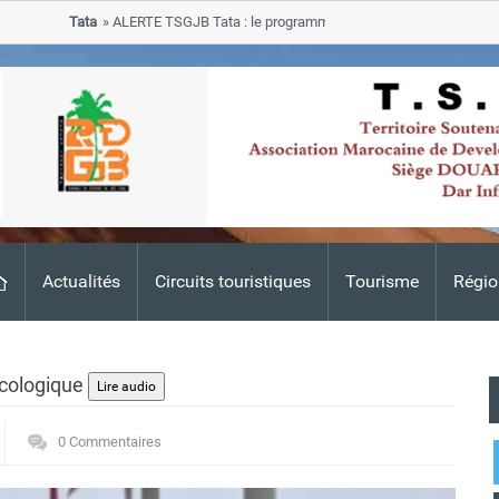
Tata
ALERTE TSGJB Tata : le programme de rehabilitation post-inondat
progresse dans les zones sinistrees
Actualités
Circuits touristiques
Tourisme
Régio
écologique
0 Commentaires