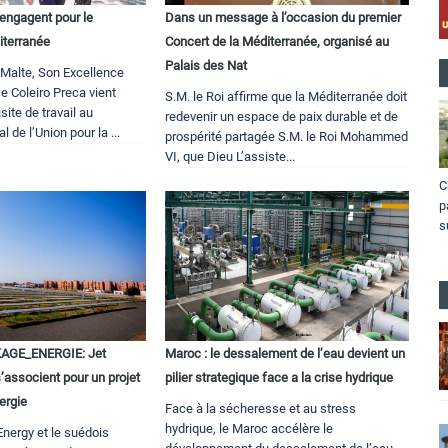
’engagent pour le
Dans un message à l’occasion du premier
iterranée
Concert de la Méditerranée, organisé au
Palais des Nat
 Malte, Son Excellence
 Coleiro Preca vient
S.M. le Roi affirme que la Méditerranée doit
site de travail au
redevenir un espace de paix durable et de
l de l’Union pour la ...
prospérité partagée S.M. le Roi Mohammed
VI, que Dieu L’assiste...
C
p
s
GE_ENERGIE: Jet
Maroc : le dessalement de l’eau devient un
s’associent pour un projet
pilier strategique face a la crise hydrique
ergie
Face à la sécheresse et au stress
hydrique, le Maroc accélère le
nergy et le suédois