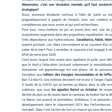
Néanmoins, c'est une révolution mentale qu'il faut enclenche
écologique?
Nous, jeunesse étudiante confuse à l'idée de "partir ou re
pragmatiquement à gagner de l'emploi, avec une création e
compétences que nous avons et qui sont recherchées.
Pour tous, nous mettons en jeu un avenir plus vert, une vie
respiratoires augmente dans des proportions inquiétantes. Un pay
forte dépendance aux hydrocarbures.
Casablanca, Rabat, Mar
avaient pourtant. Les villes s'encombrent et se couvrent d'un vo
salée de la mer? Pour y remédier, le royaume s'est engagé à r
effet de serre pour 2030.
C'est aussi l'espoir d'un avenir plus égalitaire et juste, pour d
que le droit à l'éducation (incluant notamment la sensibilisa
d'essaimer cet apprentissage est une phase clé du processus si
formation aux
métiers des énergies renouvelables et de l'effic
Bac-3 à Bac+3. Ces instituts devraient voir le jour à Tanger, Oujd
A l'aube de la COP22 qui se tiendra au Maroc dans la ville ocr
sublimes, que vous
les appeliez Barsol ou Achakar
; de respe
déchet de plus ou de moins dans le caniveau du trottoir fait la di
Le Maroc est avancé et prometteur. Ambitieux, il se présente
développement dans le classement 2015 des Performances
mondial). Mais c'est l'action de tout un chacun qui sera décisive