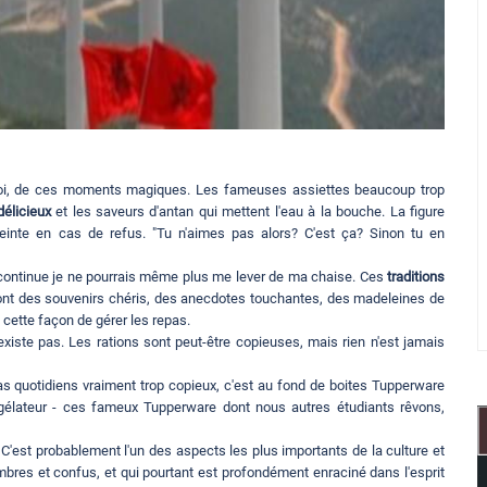
, de ces moments magiques. Les fameuses assiettes beaucoup trop
délicieux
et les saveurs d'antan qui mettent l'eau à la bouche. La figure
 feinte en cas de refus. "Tu n'aimes pas alors? C'est ça? Sinon tu en
je continue je ne pourrais même plus me lever de ma chaise. Ces
traditions
ont des souvenirs chéris, des anecdotes touchantes, des madeleines de
 cette façon de gérer les repas.
existe pas. Les rations sont peut-être copieuses, mais rien n'est jamais
as quotidiens vraiment trop copieux, c'est au fond de boites Tupperware
ongélateur - ces fameux Tupperware dont nous autres étudiants rêvons,
. C'est probablement l'un des aspects les plus importants de la culture et
bres et confus, et qui pourtant est profondément enraciné dans l'esprit