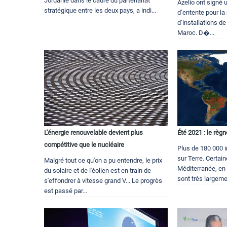
Jordanie dans le cadre du partenariat
Azelio ont sign
stratégique entre les deux pays, a indi...
d’entente pour la
d’installations d
Maroc. D�...
L'énergie renouvelable devient plus
Été 2021 : le règ
compétitive que le nucléaire
Plus de 180 000 
sur Terre. Certai
Malgré tout ce qu'on a pu entendre, le prix
Méditerranée, en
du solaire et de l'éolien est en train de
sont très largemen
s'effondrer à vitesse grand V... Le progrès
est passé par...