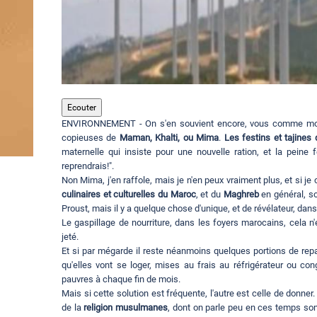
Ecouter
ENVIRONNEMENT - On s'en souvient encore, vous comme moi
copieuses de
Maman, Khalti, ou Mima
.
Les festins et tajines 
maternelle qui insiste pour une nouvelle ration, et la peine
reprendrais!".
Non Mima, j'en raffole, mais je n'en peux vraiment plus, et si 
culinaires et culturelles du Maroc
, et du
Maghreb
en général, s
Proust, mais il y a quelque chose d'unique, et de révélateur, dans
Le gaspillage de nourriture, dans les foyers marocains, cela n'
jeté.
Et si par mégarde il reste néanmoins quelques portions de rep
qu'elles vont se loger, mises au frais au réfrigérateur ou c
pauvres à chaque fin de mois.
Mais si cette solution est fréquente, l'autre est celle de donner
de la
religion musulmanes
, dont on parle peu en ces temps som