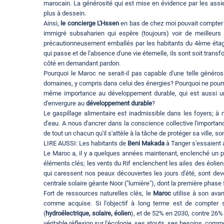
marocain. La générosité qui est mise en évidence par les assie
plus à dessein.
Ainsi,
le concierge L'Hssen
en bas de chez moi pouvait compter
immigré subsaharien qui espère (toujours) voir de meilleurs 
précautionneusement emballés par les habitants du 4ème étage
qui passe et de l'absence d'une vie éternelle, ils sont soit tra
côté en demandant pardon.
Pourquoi le Maroc ne serait-il pas capable d'une telle générosi
domaines, y compris dans celui des énergies? Pourquoi ne pour
même importance au développement durable, qui est aussi un
d'envergure au
développement durable
?
Le gaspillage alimentaire est inadmissible dans les foyers; à n
d'eau. A nous d'ancrer dans la conscience collective l'importan
de tout un chacun qu'il s'attèle à la tâche de protéger sa ville, so
LIRE AUSSI: Les habitants de
Beni Makada
à Tanger s'essaient 
Le Maroc a, il y a quelques années maintenant, enclenché un 
éléments clés; les vents du Rif enclenchent les ailes des éolie
qui caressent nos peaux découvertes les jours d'été, sont dev
centrale solaire géante Noor ("lumière"), dont la première phase
Fort de ressources naturelles clés, le
Maroc
utilise à son ava
comme acquise. Si l'objectif à long terme est de compter
(
hydroélectrique, solaire, éolien
), et de 52% en 2030, contre 26%
véritable réflexion sur l'écologie, ses atouts, ses besoins, comm