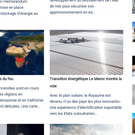
développement du dessalement de l’eau
é un mémorandum
de mer pour sécuriser son
 mise en place
approvisionnement en ea...
e stockage d’énergie au
ne du feu
Transition énergétique Le Maroc montre la
voie
incendies sont en cours
nes régions en
Avec le plan solaire, le Royaume est
 Amazonie et en Californie
devenu «l’un des pays les plus innovants»
t détruites. Une carte...
Une expérience d’électrification exportable
vers les Etats subsaharien...