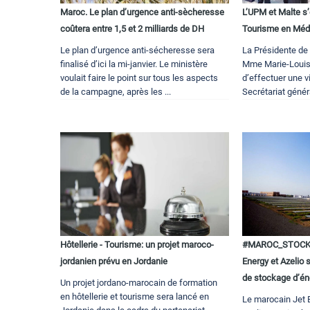
Maroc. Le plan d’urgence anti-sècheresse
L’UPM et Malte s
coûtera entre 1,5 et 2 milliards de DH
Tourisme en Méd
Le plan d’urgence anti-sécheresse sera
La Présidente de
finalisé d’ici la mi-janvier. Le ministère
Mme Marie-Louise
voulait faire le point sur tous les aspects
d’effectuer une vi
de la campagne, après les ...
Secrétariat généra
Hôtellerie - Tourisme: un projet maroco-
#MAROC_STOCKA
jordanien prévu en Jordanie
Energy et Azelio 
de stockage d’én
Un projet jordano-marocain de formation
en hôtellerie et tourisme sera lancé en
Le marocain Jet E