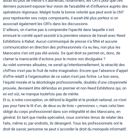
aurait eu plus de mérite s’il admettait, notamment, les CRTs pour que ces
derniers puissent exposer leur vision de faisabilité et d’influence auprès des
opérateurs régionaux. Malgré toute la bonne volonté que peut avoir la CNT
pour représenter ses corps composants, il aurait été plus porteur si on
associait également les CRTs dans les discussions.
D’ailleurs, on n’arrive pas à comprendre l’opacité dans laquelle s’est
emmuré le comité ayant assisté à la première séance de travail avec Reed
Exhibitions à Rabat. Aucun communiqué de presse n’a filtré et aucune
communication en direction des professionnels n’a eu lieu, non plus les
Marocains n’en ont pas été avisés. De quel droit se permet-on, donc, de
clamer la marocanité d’actions pour le moins non divulguées ?
Au volet sommes allouées, ne serait qu’intentionnellement, la véracité des
chiffres n’est pas le fruit de notre imagination. Encore que l’absence d’appel
d’offre relatif à l’organisation de ce salon n’est pas fictive. Le bon sens,
l’équité morale et la déontologie professionnelle, doublés d’une citoyenneté
prouvée, devraient être défendus en premier et non Reed Exhibitions qui, on
en est sûr, ne manque toutefois pas de mérite.
Et si, à notre conception, on défend la légalité et le produit national, ce n’est
pas pour faire le lit d’un, de deux ou de trois « personnes », mais celui bien
obligé du corps professionnel dans son intégralité et des Marocains, en
général. En tant que media spécialisé, nous sommes tenus de relater des
faits, même si, par endroits, ils dérangent. Tous les professionnels ont le
droit de savoir, personne ne peut s’accorder le droit du monopole informatif.