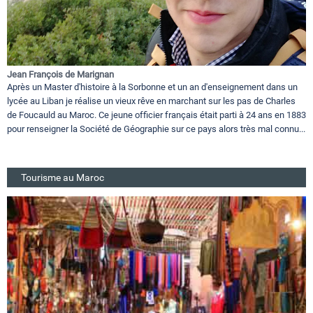
Jean François de Marignan
Après un Master d'histoire à la Sorbonne et un an d'enseignement dans un
lycée au Liban je réalise un vieux rêve en marchant sur les pas de Charles
de Foucauld au Maroc. Ce jeune officier français était parti à 24 ans en 1883
pour renseigner la Société de Géographie sur ce pays alors très mal connu...
Tourisme au Maroc