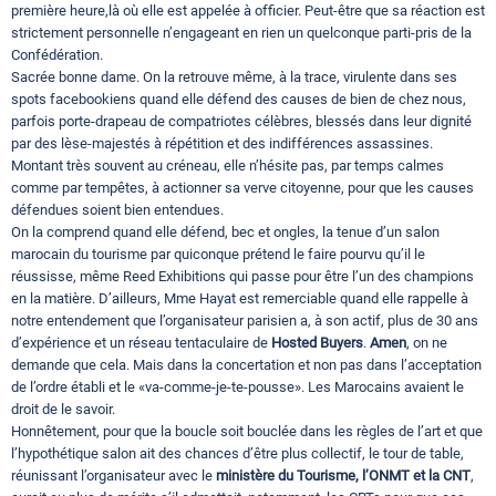
première heure,là où elle est appelée à officier. Peut-être que sa réaction est
strictement personnelle n’engageant en rien un quelconque parti-pris de la
Confédération.
Sacrée bonne dame. On la retrouve même, à la trace, virulente dans ses
spots facebookiens quand elle défend des causes de bien de chez nous,
parfois porte-drapeau de compatriotes célèbres, blessés dans leur dignité
par des lèse-majestés à répétition et des indifférences assassines.
Montant très souvent au créneau, elle n’hésite pas, par temps calmes
comme par tempêtes, à actionner sa verve citoyenne, pour que les causes
défendues soient bien entendues.
On la comprend quand elle défend, bec et ongles, la tenue d’un salon
marocain du tourisme par quiconque prétend le faire pourvu qu’il le
réussisse, même Reed Exhibitions qui passe pour être l’un des champions
en la matière. D’ailleurs, Mme Hayat est remerciable quand elle rappelle à
notre entendement que l’organisateur parisien a, à son actif, plus de 30 ans
d’expérience et un réseau tentaculaire de
Hosted Buyers
.
Amen
, on ne
demande que cela. Mais dans la concertation et non pas dans l’acceptation
de l’ordre établi et le «va-comme-je-te-pousse». Les Marocains avaient le
droit de le savoir.
Honnêtement, pour que la boucle soit bouclée dans les règles de l’art et que
l’hypothétique salon ait des chances d’être plus collectif, le tour de table,
réunissant l’organisateur avec le
ministère du Tourisme, l’ONMT et la CNT
,