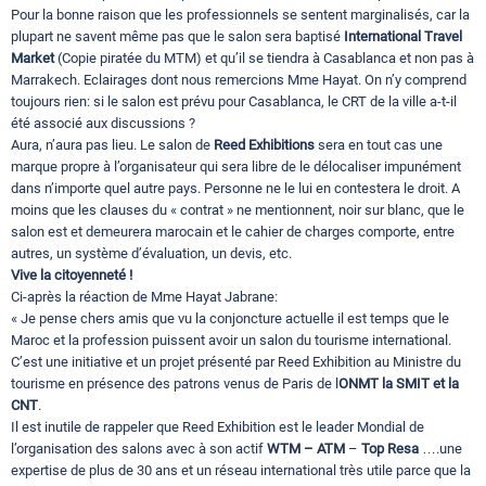
Pour la bonne raison que les professionnels se sentent marginalisés, car la
plupart ne savent même pas que le salon sera baptisé
International Travel
Market
(Copie piratée du MTM) et qu’il se tiendra à Casablanca et non pas à
Marrakech. Eclairages dont nous remercions Mme Hayat. On n’y comprend
toujours rien: si le salon est prévu pour Casablanca, le CRT de la ville a-t-il
été associé aux discussions ?
Aura, n’aura pas lieu. Le salon de
Reed Exhibitions
sera en tout cas une
marque propre à l’organisateur qui sera libre de le délocaliser impunément
dans n’importe quel autre pays. Personne ne le lui en contestera le droit. A
moins que les clauses du « contrat » ne mentionnent, noir sur blanc, que le
salon est et demeurera marocain et le cahier de charges comporte, entre
autres, un système d’évaluation, un devis, etc.
Vive la citoyenneté !
Ci-après la réaction de Mme Hayat Jabrane:
« Je pense chers amis que vu la conjoncture actuelle il est temps que le
Maroc et la profession puissent avoir un salon du tourisme international.
C’est une initiative et un projet présenté par Reed Exhibition au Ministre du
tourisme en présence des patrons venus de Paris de l
ONMT la SMIT et la
CNT
.
Il est inutile de rappeler que Reed Exhibition est le leader Mondial de
l’organisation des salons avec à son actif
WTM – ATM
–
Top Resa
….une
expertise de plus de 30 ans et un réseau international très utile parce que la