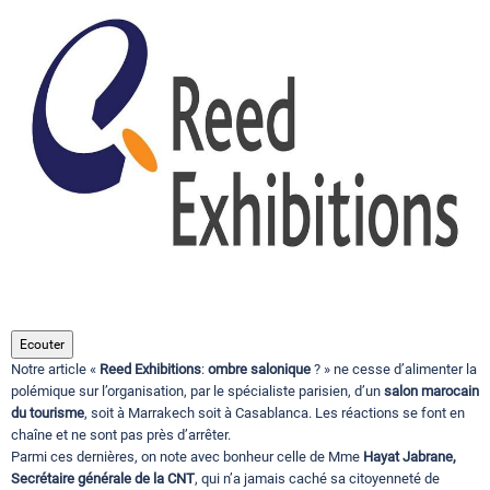
Circuits touristiques
Tourisme
Régions
Hotels
Evenements
Ecouter
Notre article «
Reed Exhibitions
:
ombre salonique
? » ne cesse d’alimenter la
polémique sur l’organisation, par le spécialiste parisien, d’un
salon marocain
du tourisme
Contact
, soit à Marrakech soit à Casablanca. Les réactions se font en
chaîne et ne sont pas près d’arrêter.
Parmi ces dernières, on note avec bonheur celle de Mme
Hayat Jabrane,
Secrétaire générale de la CNT
, qui n’a jamais caché sa citoyenneté de