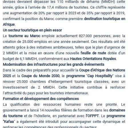
devises devraient dépasser les 110 milliards de dirhams (MMDH) cette
année, grâce à l'arrivée de 17,4 millions de touristes. Ce chiffre représente
une augmentation de 20% par rapport à 2023 et de 35% par rapport à 2019,
confirmant la position du Maroc comme première
destination touristique en
Afrique
.
Un secteur touristique en plein essor
Le
tourisme au Maroc
emploie actuellement 827.000 personnes, avec la
création de 25.000 emplois en une année seulement. Ces résultats ont été
atteints grâce à des initiatives ambitieuses, telles que le plan d’urgence de
2 MMDH et la mise en œuvre d’une nouvelle
feuille de route
dotée d’un
budget de 6,1 MMDH, conformément aux
Hautes Orientations Royales
.
Modernisation des infrastructures pour les grands événements
Dans le cadre des préparatifs pour accueillir la
Coupe d’Afrique des Nations
2025
et la
Coupe du Monde 2030
, le
programme
"
Cap Hospitality
" vise à
rénover 25.000 chambres d’hébergement touristique classées, avec un
investissement de 2 MMDH. Cette initiative contribue à renforcer
l’attractivité du pays pour les touristes internationaux.
Formation et développement des compétences
La qualification des ressources humaines reste une priorité. Le
gouvernement a lancé 14 nouvelles filières de formation dans les
domaines
du tourisme
et de l’hôtellerie, en partenariat avec
l’OFPPT
. Le
programme
"Kafaa
" a également été introduit pour accompagner cette dynamique et
renforcer les compétences des professionnels du secteur.