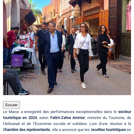
Circuits touristiques
Tourisme
Régions
Hotels
Evenements
Ecouter
Le Maroc a enregistré des performances exceptionnelles dans le
secteur
Contact
touristique en 2024
, selon
Fatim-Zahra Ammor
, ministre du Tourisme, de
l’Artisanat et de l’Économie sociale et solidaire. Lors d'une réunion à la
Chambre des représentants
, elle a annoncé que les
recettes touristiques
en