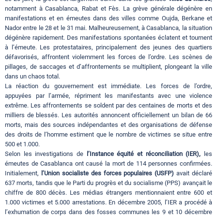
notamment à Casablanca, Rabat et Fès. La grève générale dégénère en
manifestations et en émeutes dans des villes comme Oujda, Berkane et
Nador entre le 28 et le 31 mai. Malheureusement, à Casablanca, la situation
dégénère rapidement. Des manifestations spontanées éclatent et tournent
à l’émeute. Les protestataires, principalement des jeunes des quartiers
défavorisés, affrontent violemment les forces de l’ordre. Les scènes de
pillages, de saccages et d’affrontements se multiplient, plongeant la ville
dans un chaos total.
La réaction du gouvernement est immédiate. Les forces de l’ordre,
appuyées par l’armée, répriment les manifestants avec une violence
extrême. Les affrontements se soldent par des centaines de morts et des
milliers de blessés. Les autorités annoncent officiellement un bilan de 66
morts, mais des sources indépendantes et des organisations de défense
des droits de l’homme estiment que le nombre de victimes se situe entre
500 et 1.000.
Selon les investigations de
l’Instance équité et réconciliation (IER),
les
émeutes de Casablanca ont causé la mort de 114 personnes confirmées.
Initialement,
l’Union socialiste des forces populaires (USFP)
avait déclaré
637 morts, tandis que le Parti du progrès et du socialisme (PPS) avançait le
chiffre de 800 décès. Les médias étrangers mentionnaient entre 600 et
1.000 victimes et 5.000 arrestations. En décembre 2005, l’IER a procédé à
l’exhumation de corps dans des fosses communes les 9 et 10 décembre