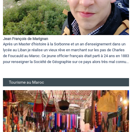
Jean François de Marignan
Après un Master d'histoire à la Sorbonne et un an d'enseignement dans un
lycée au Liban je réalise un vieux rêve en marchant sur les pas de Charles
de Foucauld au Maroc. Ce jeune officier français était parti à 24 ans en 1883
pour renseigner la Société de Géographie sur ce pays alors très mal connu...
Tourisme au Maroc