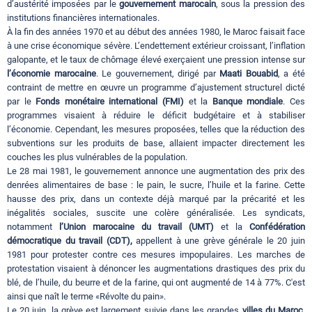
d’austérité imposées par le
gouvernement marocain
, sous la pression des
institutions financières internationales.
À la fin des années 1970 et au début des années 1980, le Maroc faisait face
à une crise économique sévère. L’endettement extérieur croissant, l’inflation
galopante, et le taux de chômage élevé exerçaient une pression intense sur
l’économie marocaine
. Le gouvernement, dirigé par
Maati Bouabid
, a été
contraint de mettre en œuvre un programme d’ajustement structurel dicté
par le
Fonds monétaire international (FMI)
et la
Banque mondiale
. Ces
programmes visaient à réduire le déficit budgétaire et à stabiliser
l’économie. Cependant, les mesures proposées, telles que la réduction des
subventions sur les produits de base, allaient impacter directement les
couches les plus vulnérables de la population.
Le 28 mai 1981, le gouvernement annonce une augmentation des prix des
denrées alimentaires de base : le pain, le sucre, l’huile et la farine. Cette
hausse des prix, dans un contexte déjà marqué par la précarité et les
inégalités sociales, suscite une colère généralisée. Les syndicats,
notamment
l’Union marocaine du travail (UMT)
et la
Confédération
démocratique du travail (CDT),
appellent à une grève générale le 20 juin
1981 pour protester contre ces mesures impopulaires. Les marches de
protestation visaient à dénoncer les augmentations drastiques des prix du
blé, de l’huile, du beurre et de la farine, qui ont augmenté de 14 à 77%. C'est
ainsi que naît le terme «Révolte du pain».
Le 20 juin, la grève est largement suivie dans les grandes
villes du Maroc
,