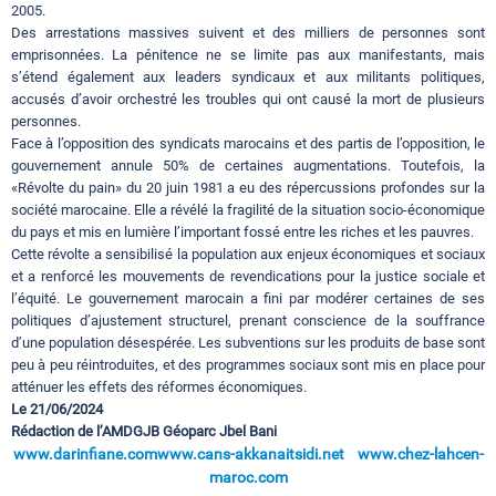
2005.
Des arrestations massives suivent et des milliers de personnes sont
emprisonnées. La pénitence ne se limite pas aux manifestants, mais
s’étend également aux leaders syndicaux et aux militants politiques,
accusés d’avoir orchestré les troubles qui ont causé la mort de plusieurs
personnes.
Face à l’opposition des syndicats marocains et des partis de l’opposition, le
gouvernement annule 50% de certaines augmentations. Toutefois, la
«Révolte du pain» du 20 juin 1981 a eu des répercussions profondes sur la
société marocaine. Elle a révélé la fragilité de la situation socio-économique
du pays et mis en lumière l’important fossé entre les riches et les pauvres.
Cette révolte a sensibilisé la population aux enjeux économiques et sociaux
et a renforcé les mouvements de revendications pour la justice sociale et
l’équité. Le gouvernement marocain a fini par modérer certaines de ses
politiques d’ajustement structurel, prenant conscience de la souffrance
d’une population désespérée. Les subventions sur les produits de base sont
peu à peu réintroduites, et des programmes sociaux sont mis en place pour
atténuer les effets des réformes économiques.
Le 21/06/2024
Rédaction de l’AMDGJB Géoparc Jbel Bani
www.darinfiane.com
www.cans-akkanaitsidi.net
www.chez-lahcen-
maroc.com