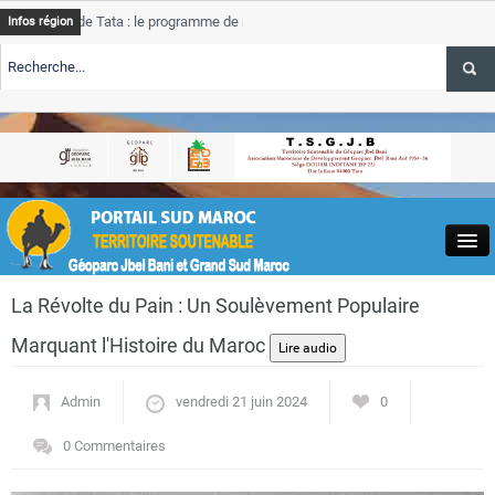
de Tata : le programme de rehabilitation post-inondations
Tata
Infos région
progre
RTE TSGJB Tourisme : l’ONMT renforce l’aerien a Dakhla et
Tata
servic
RTE TSGJB Tourisme au Maroc : Transavia renforce les vols Paris-
Tata
a
depass
Close
La Révolte du Pain : Un Soulèvement Populaire
Marquant l'Histoire du Maroc
Admin
vendredi 21 juin 2024
0
Actualités
0 Commentaires