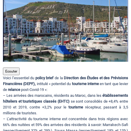
Circuits touristiques
Tourisme
Régions
Hotels
Ecouter
Voici l’essentiel du
policy brief
de la
Direction des Études et des Prévisions
Financières (DEPF),
intitulé « potentiel du
tourisme interne
en tant que levier
Evenements
de
relance
post-Covid-19 »:
– Les arrivées des marocains, résidents au Maroc, dans les
établissements
hôteliers et touristiques classés (EHTC)
se sont consolidés de +8,4% entre
2010 et 2019, contre +3,2% pour le
tourisme
récepteur, passant à 3,5
Contact
millions de touristes.
– L’attractivité du tourisme interne est concentrée dans trois régions avec
66% des nuitées et 59% des arrivées des résidents à savoir: Marrakech-Safi
(respectivement 32% et 29%), Souss Massa (respectivement 18% et 13%)