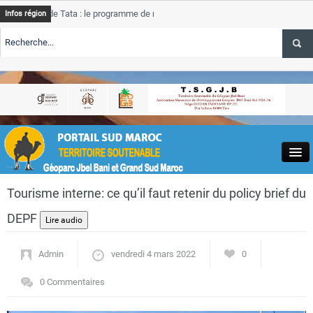
e Tata : le programme de rehabilitation post-inondations
Tata
A
Infos région
progres
TE TSGJB Tourisme : l’ONMT renforce l’aerien a Dakhla et
Tata
service
TE TSGJB Tourisme au Maroc : Transavia renforce les vols Paris-
Tata
A
depass
Close
Tourisme interne: ce qu’il faut retenir du policy brief du
DEPF
Admin
vendredi 4 mars 2022
0
Actualités
0 Commentaires