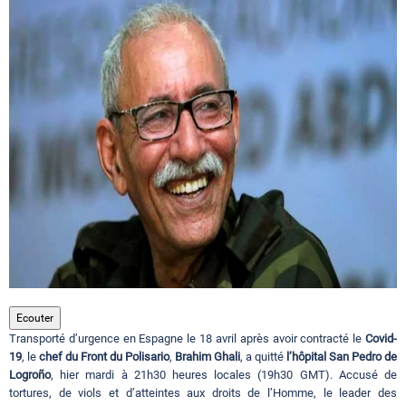
Circuits touristiques
Tourisme
Régions
Hotels
Evenements
Ecouter
Transporté d’urgence en Espagne le 18 avril après avoir contracté le
Covid-
Contact
19
, le
chef du Front du Polisario
,
Brahim Ghali
, a quitté
l’hôpital San Pedro de
Logroño
, hier mardi à 21h30 heures locales (19h30 GMT). Accusé de
tortures, de viols et d’atteintes aux droits de l’Homme, le leader des