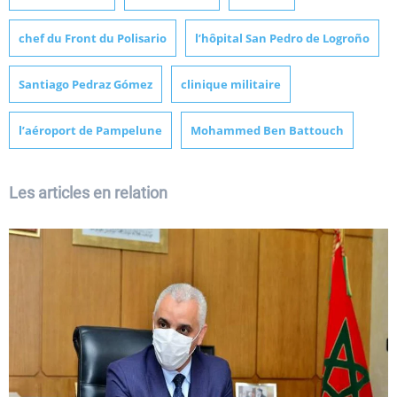
chef du Front du Polisario
l’hôpital San Pedro de Logroño
Santiago Pedraz Gómez
clinique militaire
l’aéroport de Pampelune
Mohammed Ben Battouch
Les articles en relation