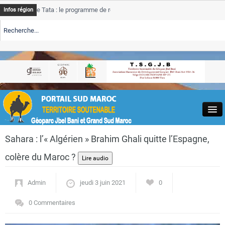
Tata : le programme de rehabilitation post-inondations
Tata
AL
Infos région
progresse
E TSGJB Tourisme : l’ONMT renforce l’aerien a Dakhla et
Tata
AL
service d
E TSGJB Tourisme au Maroc : Transavia renforce les vols Paris-
Tata
AL
depasse 
Close
Sahara : l’« Algérien » Brahim Ghali quitte l’Espagne,
colère du Maroc ?
Admin
jeudi 3 juin 2021
0
Actualités
0 Commentaires