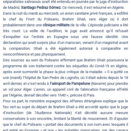
séparatistes sahraouis avait été entendu en journée par le juge d’instruction
de Madrid,
Santiago Pedraz Gómez
. Ce mercredi, il est retourné en Algérie.
Dans la nuit du mardi au mercredi, un avion sanitaire privé français, a exfiltré
le chef du Front du Polisario, Brahim Ghali, vers Alger où il dort
probablement dans une
clinique militaire
de la ville. L’épisode judiciaire a été
très court. La veille de l’audition, le juge avait annoncé qu’il refusait
d’enquêter sur l’entrée en Espagne sous une fausse identité. Une
déclaration qui avait surpris plus d’un marocain, venant d’un magistrat avant
la comparution. Ghali a été également autorisé à comparaître en
visioconférence et pas physiquement.
Des sources au sein du Polisario affirment que Brahim Ghali poursuivra le
programme de son traitement contre les séquelles du Covid-19 en Algérie,
après avoir surmonté la phase la plus critique de la maladie. « Il a quitté ce
soir (mardi) l’hôpital de San Pedro de Logroño, où il était admis depuis le 18
avril dernier, et s’est rendu à
l’aéroport de Pampelune
(Navarre) pour prendre
un vol pour Alger. L’avion, un appareil civil de fabrication française affrété
par l’Algérie, devrait décoller vers 1h40 », précise El Pais.
Pour sa part, le ministère espagnol des Affaires étrangères explique que le
feu vert au sujet du départ de Brahim Ghali a été accordé après que le juge
d’instruction (de l’Audience Nationale) n’ait décrété aucune mesure
conservatoire à son encontre, limitant la liberté de mouvement. Et d’ajouter
que le chef du Polisario « portait des documents à son nom avec lesquels il
est entré en Espagne » et que « les autorités marocaines, par des canaux