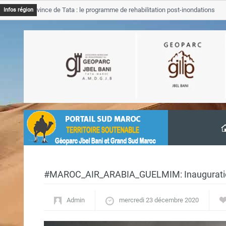
B Province de Tata : le programme de rehabilitation post-inondations
Infos région
vancement
#MAROC_AIR_ARABIA_GUELMIM: Inauguration
Admin
mercredi 23 décembre 2020