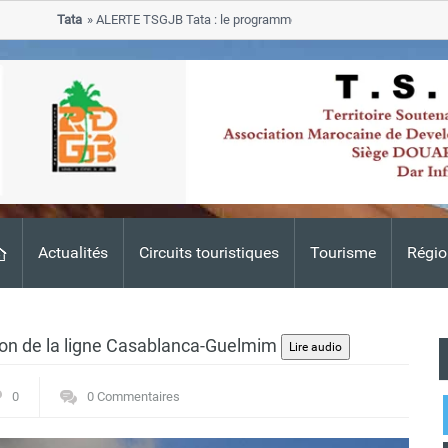
Tata
ALERTE TSGJB Tata : le programme de rehabilitation post-inondatio
progresse dans les zones sinistrees
Actualités
Circuits touristiques
Tourisme
Régio
 de la ligne Casablanca-Guelmim
0
0 Commentaires