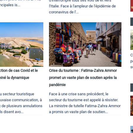
d'interrompre tous ses vols de et vers
ncipales is...
l'Italie. Face à l'ampleur de l'épidémie de
coronavirus de l'...
C
p
s
ction de cas Covid et le
Crise du tourisme : Fatima-Zahra Ammor
reiné la dynamique
promet un vaste plan de soutien après la
pandémie
u secteur touristique
Face à une crise sans précédent, le
auvaise communication, à
secteur du tourisme est appelé à résister.
ux de plusieurs annulations
La ministre de tutelle Fatima-Zahra Ammor
ls disent avo...
a promis un vaste plan de soutien...