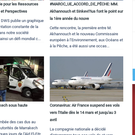
e pour les Ressources
#MAROC_UE_ACCORD_DE_PËCHE: MM.
s et Perspectives
Akhannouch et Sinkevi?ius font le point sur
la 1ère année du nouve
 DWS publie un graphique
entation constante de la
Cette rencontre, la première entre M.
ns notre société
Akhannouch et le nouveau Commissaire
insi un défi mondial c...
européen à l’Environnement, aux Océans et
à la Pêche, a été aussi une occas...
rakech sous haute
Coronavirus: Air France suspend ses vols
vers l'Italie dès le 14 mars et jusqu'au 3
avril
ambée des cas dus au
autorités de Marrakech
La compagnie nationale a décidé
ues jours de l’Aïd El-Fitr,