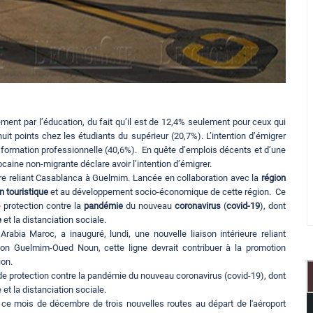
ement par l’éducation, du fait qu’il est de 12,4% seulement pour ceux qui
uit points chez les étudiants du supérieur (20,7%). L’intention d’émigrer
e formation professionnelle (40,6%). En quête d’emplois décents et d’une
caine non-migrante déclare avoir l’intention d’émigrer.
eure reliant Casablanca à Guelmim. Lancée en collaboration avec la
région
n touristique
et au développement socio-économique de cette région. Ce
 protection contre la
pandémie
du nouveau
coronavirus
(
covid-19
), dont
e
et la distanciation sociale.
rabia Maroc, a inauguré, lundi, une nouvelle liaison intérieure reliant
on Guelmim-Oued Noun, cette ligne devrait contribuer à la promotion
ion.
 de protection contre la pandémie du nouveau coronavirus (covid-19), dont
 et la distanciation sociale.
 ce mois de décembre de trois nouvelles routes au départ de l'aéroport