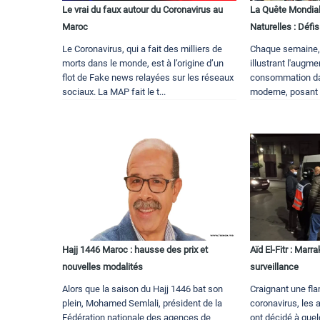
Le vrai du faux autour du Coronavirus au
La Quête Mondial
Maroc
Naturelles : Défi
Le Coronavirus, qui a fait des milliers de
Chaque semaine,
morts dans le monde, est à l’origine d’un
illustrant l'augm
flot de Fake news relayées sur les réseaux
consommation da
sociaux. La MAP fait le t...
moderne, posant a
Hajj 1446 Maroc : hausse des prix et
Aïd El-Fitr : Mar
nouvelles modalités
surveillance
Alors que la saison du Hajj 1446 bat son
Craignant une fl
plein, Mohamed Semlali, président de la
coronavirus, les 
Fédération nationale des agences de
ont décidé à quelq