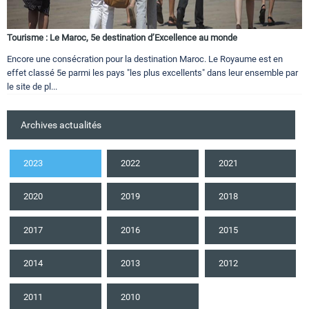
Tourisme : Le Maroc, 5e destination d’Excellence au monde
Encore une consécration pour la destination Maroc. Le Royaume est en
effet classé 5e parmi les pays "les plus excellents" dans leur ensemble par
le site de pl...
Archives actualités
2023
2022
2021
2020
2019
2018
2017
2016
2015
2014
2013
2012
2011
2010