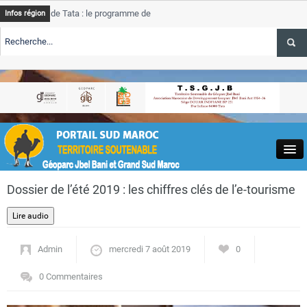
de Tata : le programme de rehabilitation post-inondations
Tata
Infos région
progre
ERTE TSGJB Tourisme : l’ONMT renforce l’aerien a Dakhla et
Tata
servic
ERTE TSGJB Tourisme au Maroc : Transavia renforce les vols Paris-
Tata
a
depas
Close
Dossier de l’été 2019 : les chiffres clés de l’e-tourisme
Admin
mercredi 7 août 2019
0
Actualités
0 Commentaires