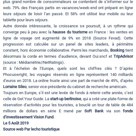
plus grand nombre de consommateurs se contentent de s’informer sur le
web. 79% des Français partis en vacances/week-end ont préparé en ligne
leurs séjours de loisir l’an passé. Et 58% ont utilisé leur mobile ou leur
tablette pour leurs séjours.
Autre donnée intéressante, la croissance se poursuit, à un rythme qui
converge peu à peu avec la
hausse du tourisme
en France : les ventes en
ligne de voyage ont augmenté de 9% en 2018 (Source Fevad). Cette
progression est calculée sur un panel de sites leaders, à périmètre
constant, hors économie collaborative. Parmi les marchands,
Booking
tient
désormais la corde en termes d’audience, devant Oui.sncf et
TripAdvisor
(source : Médiamétrie//NetRatings).
Et à l’échelon de l’Europe, quels sont les chiffres clés ? D’après
Phocuswright, les voyages réservés en ligne représentent 140 milliards
d’euros en 2018. La online truste ainsi une part de marché de 49%, d’après
Lorraine Sileo
, senior vice-présidente du cabinet de recherche américain.
Toujours en Europe, s’il est une levée de fonds à retenir cette année, c’est
celle de Get Your Guide. La
start-up berlinoise
, qui a créé une plate-forme de
réservation d’activités pour les touristes, a bouclé un tour de table de 484
millions de dollars en série E mené par
Soft Bank
via son
fonds
d’investissement Vision Fund
.
Le 5 Août 2019
Source web Par lecho touristique