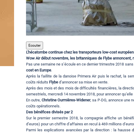
Ecouter
L'hécatombe continue chez les transporteurs low-cost européens c
Wow Air début novembre, les britanniques de Flybe annoncent, 
Pas une semaine ne s’écoule en ce dernier trimestre 2018 sans q
cost en Europe
.
Après la faillite de la danoise Primera Air puis le rachat, la s
coûts réduits
Flybe
d’annoncer sa mise en vente.
Après des mois et des mois de difficultés financières, la directi
semestriels, mercredi 14 novembre 2018, pour annoncer qu’elle 
En outre,
Christine Ourmières-Widener
, sa P-DG, annonce une n
coûts opérationnels.
Des bénéfices divisés par 2
Sur le premier semestre 2018, la compagnie affiche un bénéfic
d’euros) pour un chiffre d’affaires en recul à 469 millions d’euro
Parmi les explications avancées par la direction : la hausse de