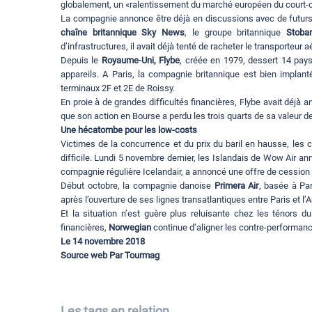
globalement, un «ralentissement du marché européen du court-co
La compagnie annonce être déjà en discussions avec de futurs 
chaîne britannique Sky News
, le groupe britannique
Stobar
d’infrastructures, il avait déjà tenté de racheter le transporteur 
Depuis le
Royaume-Uni, Flybe
, créée en 1979, dessert 14 pays
appareils. A Paris, la compagnie britannique est bien implant
terminaux 2F et 2E de Roissy.
En proie à de grandes difficultés financières, Flybe avait déjà
que son action en Bourse a perdu les trois quarts de sa valeur 
Une hécatombe pour les low-costs
Victimes de la concurrence et du prix du baril en hausse, les 
difficile. Lundi 5 novembre dernier, les Islandais de Wow Air ann
compagnie régulière Icelandair, a annoncé une offre de cession
Début octobre, la compagnie danoise
Primera Air
, basée à Par
après l’ouverture de ses lignes transatlantiques entre Paris et l
Et la situation n’est guère plus reluisante chez les ténors 
financières,
Norwegian
continue d’aligner les contre-performanc
Le 14 novembre 2018
Source web Par Tourmag
Les tags en relation