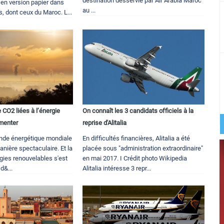
destination desservie par Air Arabia Maroc
n version papier dans
au ...
s, dont ceux du Maroc. L...
CO2 liées à l’énergie
On connaît les 3 candidats officiels à la
menter
reprise d'Alitalia
nde énergétique mondiale
En difficultés financières, Alitalia a été
nière spectaculaire. Et la
placée sous "administration extraordinaire"
gies renouvelables s'est
en mai 2017. I Crédit photo Wikipedia
d&...
Alitalia intéresse 3 repr...