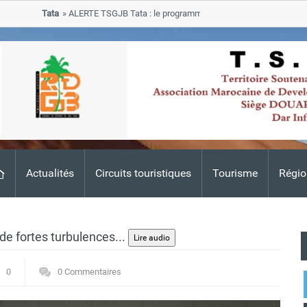
Tata
ALERTE TSGJB Tata : le programme de rehabilitation post-inondati
progresse dans les zones sinistrees
Actualités
Circuits touristiques
Tourisme
Régio
de fortes turbulences...
0
0 Commentaires