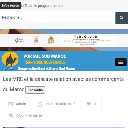
e Tata : le programme de rehabilitation post-inondations
Tata
Infos région
progres
RTE TSGJB Tourisme : l’ONMT renforce l’aerien a Dakhla et
Tata
service
RTE TSGJB Tourisme au Maroc : Transavia renforce les vols Paris-
Tata
depass
Close
Les MRE et la délicate relation avec les commerçants
du Maroc
Admin
jeudi 10 août 2017
0
Actualités
0 Commentaires