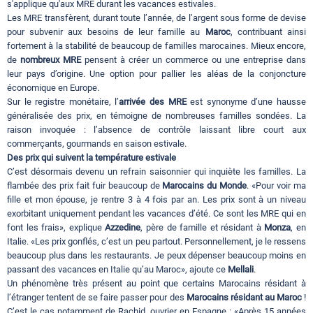
s'applique qu'aux MRE durant les vacances estivales.
Les MRE transfèrent, durant toute l’année, de l’argent sous forme de devise
pour subvenir aux besoins de leur famille au
Maroc
, contribuant ainsi
fortement à la stabilité de beaucoup de familles marocaines. Mieux encore,
de
nombreux MRE
pensent à créer un commerce ou une entreprise dans
leur pays d’origine. Une option pour pallier les aléas de la conjoncture
économique en Europe.
Sur le registre monétaire, l’
arrivée des MRE
est synonyme d’une hausse
généralisée des prix, en témoigne de nombreuses familles sondées. La
raison invoquée : l’absence de contrôle laissant libre court aux
commerçants, gourmands en saison estivale.
Des prix qui suivent la température estivale
C’est désormais devenu un refrain saisonnier qui inquiète les familles. La
flambée des prix fait fuir beaucoup de
Marocains du Monde
. «Pour voir ma
fille et mon épouse, je rentre 3 à 4 fois par an. Les prix sont à un niveau
exorbitant uniquement pendant les vacances d’été. Ce sont les MRE qui en
font les frais», explique
Azzedine
, père de famille et résidant à
Monza
, en
Italie. «Les prix gonflés, c’est un peu partout. Personnellement, je le ressens
beaucoup plus dans les restaurants. Je peux dépenser beaucoup moins en
passant des vacances en Italie qu’au Maroc», ajoute ce
Mellali
.
Un phénomène très présent au point que certains Marocains résidant à
l’étranger tentent de se faire passer pour des
Marocains résidant au Maroc
!
C’est le cas notamment de Rachid, ouvrier en Espagne : «Après 15 années