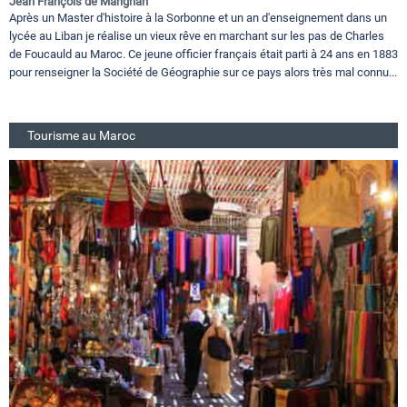
Jean François de Marignan
Après un Master d'histoire à la Sorbonne et un an d'enseignement dans un
lycée au Liban je réalise un vieux rêve en marchant sur les pas de Charles
de Foucauld au Maroc. Ce jeune officier français était parti à 24 ans en 1883
pour renseigner la Société de Géographie sur ce pays alors très mal connu...
Tourisme au Maroc