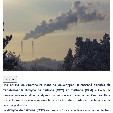
Circuits touristiques
Tourisme
Régions
Hotels
Evenements
Ecouter
Une équipe de chercheurs vient de développer
un procédé capable de
transformer le dioxyde de carbone (CO2) en méthane (CH4)
à l'aide de
lumière solaire et d'un catalyseur moléculaire à base de fer. Ces résultats
Contact
ouvrent une nouvelle voie vers la production de « carburant solaire » et le
recyclage du CO2.
Le
dioxyde de carbone (CO2)
est aujourd'hui considéré comme un déchet.