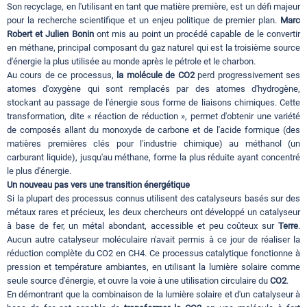
Son recyclage, en l'utilisant en tant que matière première, est un défi majeur
pour la recherche scientifique et un enjeu politique de premier plan.
Marc
Robert et Julien Bonin
ont mis au point un procédé capable de le convertir
en méthane, principal composant du gaz naturel qui est la troisième source
d'énergie la plus utilisée au monde après le pétrole et le charbon.
Au cours de ce processus,
la molécule de CO2
perd progressivement ses
atomes d'oxygène qui sont remplacés par des atomes d'hydrogène,
stockant au passage de l'énergie sous forme de liaisons chimiques. Cette
transformation, dite « réaction de réduction », permet d'obtenir une variété
de composés allant du monoxyde de carbone et de l'acide formique (des
matières premières clés pour l'industrie chimique) au méthanol (un
carburant liquide), jusqu'au méthane, forme la plus réduite ayant concentré
le plus d'énergie.
Un nouveau pas vers une transition énergétique
Si la plupart des processus connus utilisent des catalyseurs basés sur des
métaux rares et précieux, les deux chercheurs ont développé un catalyseur
à base de fer, un métal abondant, accessible et peu coûteux sur
Terre
.
Aucun autre catalyseur moléculaire n'avait permis à ce jour de réaliser la
réduction complète du CO2 en CH4. Ce processus catalytique fonctionne à
pression et température ambiantes, en utilisant la lumière solaire comme
seule source d'énergie, et ouvre la voie à une utilisation circulaire du
CO2
.
En démontrant que la combinaison de la lumière solaire et d'un catalyseur à