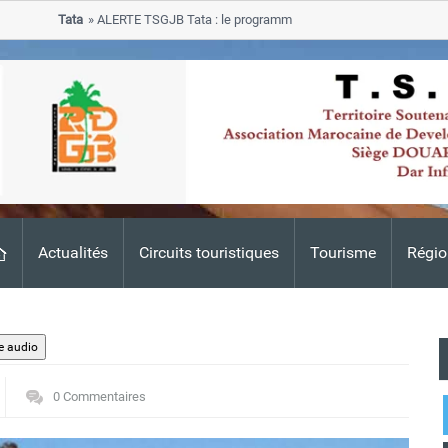
Tata
ALERTE TSGJB Tata : le programme de rehabilitation post-inondati
progresse dans les zones sinistrees
Actualités
Circuits touristiques
Tourisme
Régio
0 Commentaires