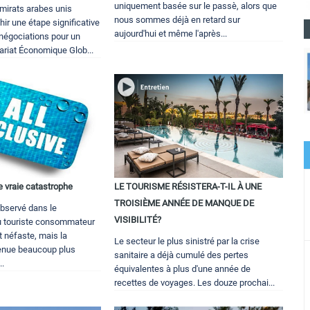
uniquement basée sur le passè, alors que
Émirats arabes unis
nous sommes déjà en retard sur
hir une étape significative
aujourd'hui et même l'après...
 négociations pour un
ariat Économique Glob...
ne vraie catastrophe
LE TOURISME RÉSISTERA-T-IL À UNE
TROISIÈME ANNÉE DE MANQUE DE
bservé dans le
VISIBILITÉ?
 touriste consommateur
 néfaste, mais la
Le secteur le plus sinistré par la crise
venue beaucoup plus
sanitaire a déjà cumulé des pertes
..
équivalentes à plus d'une année de
recettes de voyages. Les douze prochai...