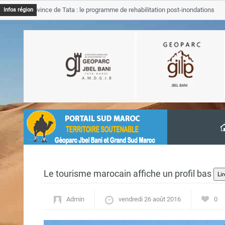
B Province de Tata : le programme de rehabilitation post-inondations
Infos région
vancement
Le tourisme marocain affiche un profil bas
Admin
vendredi 26 août 2016
0