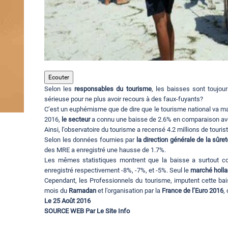
Ecouter
Selon les
responsables du tourisme
, les baisses sont toujou
sérieuse pour ne plus avoir recours à des faux-fuyants?
C’est un euphémisme que de dire que le tourisme national va ma
2016,
le secteur
a connu une baisse de 2.6% en comparaison av
Ainsi, l’observatoire du tourisme a recensé 4.2 millions de touri
Selon les données fournies par
la direction générale de la sûret
des MRE a enregistré une hausse de 1.7%.
Les mêmes statistiques montrent que la baisse a surtout c
enregistré respectivement -8%, -7%, et -5%. Seul le
marché holla
Cependant, les Professionnels du tourisme, imputent cette bais
mois du
Ramadan
et l’organisation par la
France de l’Euro 2016
,
Le 25 Août 2016
SOURCE WEB Par Le Site Info