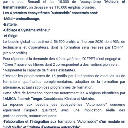
par le seul Renault et les 10.000 de l'écosystème "
Moteurs et
transmissions
", on dépasse les 110.000 emplois projetés.
Les 4 premiers écosystèmes "automobile" concernés sont:
-Métal–emboutissage,
-Batterie,
-Câblage & Système intérieur
-et Siège.
Le besoin global est estimé à 56.500 profils à l’horizon 2020 dont 93% de
techniciens et d’opérateurs, dont la formation sera réalisée par l’OFPPT
(52.572 profils).
Pour répondre à la demande des 4 écosystèmes, l’OFPPT s’est engagé à:
*Créer 7 nouvelles filières dont 2 correspondent à des métiers pionniers.
*Augmenter la capacité de filières existantes.
*Réviser les programmes de 15 profils par l’intégration de modules ou de
formations qualifiantes complémentaires, adoption de la formation par
alternance, actualisation des programmes de formation.
Cette offre de formation concerne notamment les 4 régions identifiées par
l’
AMICA
, à savoir
Tanger, Casablanca, Kénitra et Meknès.
La réponse aux besoins des écosystèmes “Automobile“ concerne
également l’aspect qualitatif, avec une implication réelle des
professionnels, notamment dans:
-l’élaboration et l’intégration aux formations “Automobile“ d’un module en
“Soft Skills“ et “Culture d’entreprise automobile“;