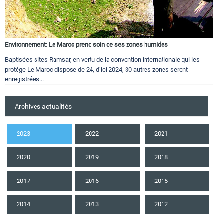
Environnement: Le Maroc prend soin de ses zones humides
Baptisées sites Ramsar, en vertu de la convention internationale qui les
protège Le Maroc dispose de 24, d’ici 2024, 30 autres zones seront
enregistrées...
Archives actualités
2023
2022
2021
2020
2019
2018
2017
2016
2015
2014
2013
2012