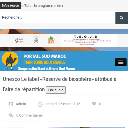
e Tata : le programme de rehabilitation post-inondations
Tata
Infos région
progres
RTE TSGJB Tourisme : l’ONMT renforce l’aerien a Dakhla et
Tata
service
RTE TSGJB Tourisme au Maroc : Transavia renforce les vols Paris-
Tata
depass
Close
Unesco Le label «Réserve de biosphère» attribué à
l'aire de répartition
Admin
samedi 26 mars 2016
0
Actualités
0 Commentaires