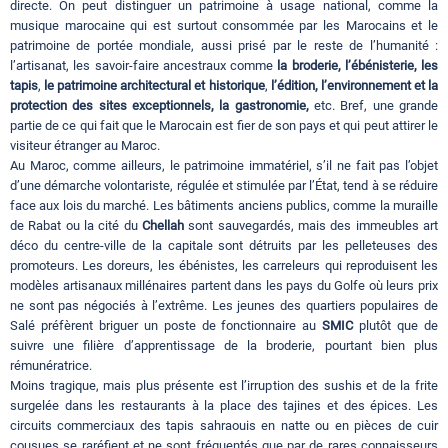
directe. On peut distinguer un patrimoine à usage national, comme la
musique marocaine qui est surtout consommée par les Marocains et le
patrimoine de portée mondiale, aussi prisé par le reste de l’humanité :
l’artisanat, les savoir-faire ancestraux comme
la broderie, l’ébénisterie, les
tapis
,
le patrimoine architectural et historique
,
l’édition, l’environnement et la
protection des sites exceptionnels, la gastronomie,
etc. Bref, une grande
partie de ce qui fait que le Marocain est fier de son pays et qui peut attirer le
visiteur étranger au Maroc.
Au Maroc, comme ailleurs, le patrimoine immatériel, s’il ne fait pas l’objet
d’une démarche volontariste, régulée et stimulée par l’État, tend à se réduire
face aux lois du marché. Les bâtiments anciens publics, comme la muraille
de Rabat ou la cité du
Chellah
sont sauvegardés, mais des immeubles art
déco du centre-ville de la capitale sont détruits par les pelleteuses des
promoteurs. Les doreurs, les ébénistes, les carreleurs qui reproduisent les
modèles artisanaux millénaires partent dans les pays du Golfe où leurs prix
ne sont pas négociés à l’extrême. Les jeunes des quartiers populaires de
Salé préfèrent briguer un poste de fonctionnaire au
SMIC
plutôt que de
suivre une filière d’apprentissage de la broderie, pourtant bien plus
rémunératrice.
Moins tragique, mais plus présente est l’irruption des sushis et de la frite
surgelée dans les restaurants à la place des tajines et des épices. Les
circuits commerciaux des tapis sahraouis en natte ou en pièces de cuir
cousues se raréfient et ne sont fréquentés que par de rares connaisseurs