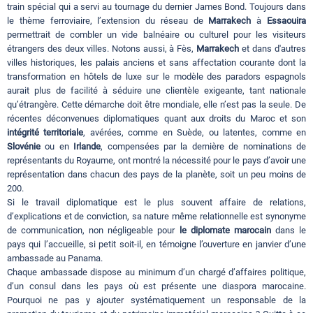
train spécial qui a servi au tournage du dernier James Bond. Toujours dans
le thème ferroviaire, l’extension du réseau de
Marrakech
à
Essaouira
permettrait de combler un vide balnéaire ou culturel pour les visiteurs
étrangers des deux villes. Notons aussi, à Fès,
Marrakech
et dans d'autres
villes historiques, les palais anciens et sans affectation courante dont la
transformation en hôtels de luxe sur le modèle des paradors espagnols
aurait plus de facilité à séduire une clientèle exigeante, tant nationale
qu’étrangère. Cette démarche doit être mondiale, elle n’est pas la seule. De
récentes déconvenues diplomatiques quant aux droits du Maroc et son
intégrité territoriale
, avérées, comme en Suède, ou latentes, comme en
Slovénie
ou en
Irlande
, compensées par la dernière de nominations de
représentants du Royaume, ont montré la nécessité pour le pays d’avoir une
représentation dans chacun des pays de la planète, soit un peu moins de
200.
Si le travail diplomatique est le plus souvent affaire de relations,
d’explications et de conviction, sa nature même relationnelle est synonyme
de communication, non négligeable pour
le diplomate marocain
dans le
pays qui l’accueille, si petit soit-il, en témoigne l’ouverture en janvier d’une
ambassade au Panama.
Chaque ambassade dispose au minimum d’un chargé d’affaires politique,
d’un consul dans les pays où est présente une diaspora marocaine.
Pourquoi ne pas y ajouter systématiquement un responsable de la