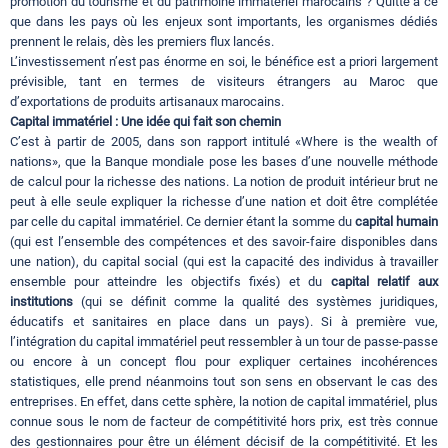
promotion du tourisme et du patrimoine immatériel marocains ? Quitte à ce
que dans les pays où les enjeux sont importants, les organismes dédiés
prennent le relais, dès les premiers flux lancés.
L’investissement n’est pas énorme en soi, le bénéfice est a priori largement
prévisible, tant en termes de visiteurs étrangers au Maroc que
d’exportations de produits artisanaux marocains.
Capital immatériel : Une idée qui fait son chemin
C’est à partir de 2005, dans son rapport intitulé «Where is the wealth of
nations», que la Banque mondiale pose les bases d’une nouvelle méthode
de calcul pour la richesse des nations. La notion de produit intérieur brut ne
peut à elle seule expliquer la richesse d’une nation et doit être complétée
par celle du capital immatériel. Ce dernier étant la somme du
capital humain
(qui est l’ensemble des compétences et des savoir-faire disponibles dans
une nation), du capital social (qui est la capacité des individus à travailler
ensemble pour atteindre les objectifs fixés) et du
capital relatif aux
institutions
(qui se définit comme la qualité des systèmes juridiques,
éducatifs et sanitaires en place dans un pays). Si à première vue,
l’intégration du capital immatériel peut ressembler à un tour de passe-passe
ou encore à un concept flou pour expliquer certaines incohérences
statistiques, elle prend néanmoins tout son sens en observant le cas des
entreprises. En effet, dans cette sphère, la notion de capital immatériel, plus
connue sous le nom de facteur de compétitivité hors prix, est très connue
des gestionnaires pour être un élément décisif de la compétitivité. Et les