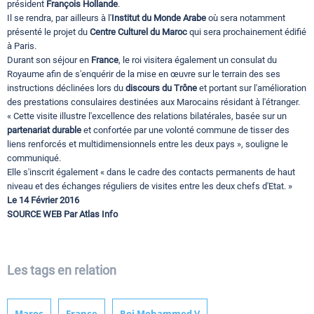
président
François Hollande
.
Il se rendra, par ailleurs à l'
Institut du Monde Arabe
où sera notamment
présenté le projet du
Centre Culturel du Maroc
qui sera prochainement édifié
à Paris.
Durant son séjour en
France
, le roi visitera également un consulat du
Royaume afin de s'enquérir de la mise en œuvre sur le terrain des ses
instructions déclinées lors du
discours du Trône
et portant sur l'amélioration
des prestations consulaires destinées aux Marocains résidant à l'étranger.
« Cette visite illustre l'excellence des relations bilatérales, basée sur un
partenariat durable
et confortée par une volonté commune de tisser des
liens renforcés et multidimensionnels entre les deux pays », souligne le
communiqué.
Elle s'inscrit également « dans le cadre des contacts permanents de haut
niveau et des échanges réguliers de visites entre les deux chefs d'Etat. »
Le 14 Février 2016
SOURCE WEB Par Atlas Info
Les tags en relation
Maroc
France
Roi Mohammed V