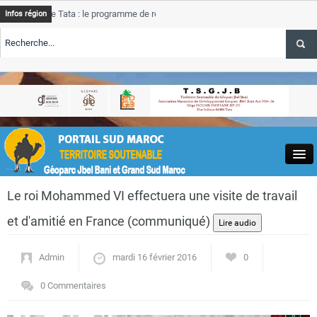
 Tata : le programme de rehabilitation post-inondations
Tata
AL
Infos région
progress
E TSGJB Tourisme : l’ONMT renforce l’aerien a Dakhla et
Tata
AL
service 
E TSGJB Tourisme au Maroc : Transavia renforce les vols Paris-
Tata
AL
depasse 
Close
Le roi Mohammed VI effectuera une visite de travail
et d'amitié en France (communiqué)
Admin
mardi 16 février 2016
0
Actualités
0 Commentaires