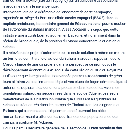
samedi soir à Séville (Sud de l'Espagne) par un collectif d'associations
marocaines dans le pays ibérique.
Intervenant lors de la cérémonie de lancement de cette campagne,
organisée au siège du
Parti socialiste ouvrier espagnol (PSOE)
dans la
capitale andalouse, le secrétaire général du
Réseau national pour le soutien
de l'autonomie du Sahara marocain, Aissa Akkaoui
, a indiqué que cette
initiative vise à contribuer au soutien en Espagne, et notamment dans la
région de l'Andalousie, de la position du Maroc concernant la question du
Sahara.
Il a relevé que le projet d'autonomie est la seule solution à même de mettre
un terme au conflit artificiel autour du Sahara marocain, rappelant que le
Maroc a lancé de grands projets dans la perspective de promouvoir le
développement économique et social de cette région du sud du Royaume.
Et d'ajouter que la régionalisation avancée permet aux Sahraouis de gérer
leurs affaires via des instances législatives élues de façon démocratique et
autonome, déplorant les conditions précaires dans lesquelles vivent les
populations sahraouies séquestrées dans le sud de l'Algérie. Les seuls
bénéficiaires de la situation inhumaine que subissent au quotidien les
Sahraouis séquestrés dans les camps de
Tindouf
sont les dirigeants du
Polisario
qui s'enrichissent illégalement en détournant les aides
humanitaires visant à atténuer les souffrances des populations de ces
camps, a souligné M. Akkaoui.
Pour sa part, la secrétaire générale de la section de l'
Union socialiste des