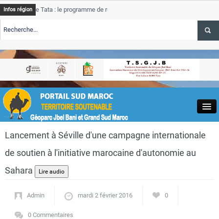
e Tata : le programme de rehabilitation post-inondations
Tata
A
Infos région
progress
TE TSGJB Tourisme : l’ONMT renforce l’aerien a Dakhla et
Tata
A
service 
TE TSGJB Tourisme au Maroc : Transavia renforce les vols Paris-
Tata
A
depasse
Close
Lancement à Séville d'une campagne internationale
de soutien à l'initiative marocaine d'autonomie au
Sahara
Actualités
Admin
mardi 2 février 2016
0
0 Commentaires