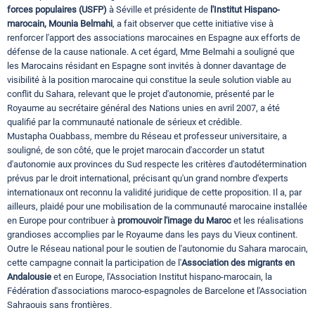
forces populaires (USFP)
à Séville et présidente de
l'Institut Hispano-
marocain,
Mounia Belmahi
, a fait observer que cette initiative vise à
renforcer l'apport des associations marocaines en Espagne aux efforts de
défense de la cause nationale. A cet égard, Mme Belmahi a souligné que
les Marocains résidant en Espagne sont invités à donner davantage de
visibilité à la position marocaine qui constitue la seule solution viable au
conflit du Sahara, relevant que le projet d'autonomie, présenté par le
Royaume au secrétaire général des Nations unies en avril 2007, a été
qualifié par la communauté nationale de sérieux et crédible.
Mustapha Ouabbass, membre du Réseau et professeur universitaire, a
souligné, de son côté, que le projet marocain d'accorder un statut
d'autonomie aux provinces du Sud respecte les critères d'autodétermination
prévus par le droit international, précisant qu'un grand nombre d'experts
internationaux ont reconnu la validité juridique de cette proposition. Il a, par
ailleurs, plaidé pour une mobilisation de la communauté marocaine installée
en Europe pour contribuer à
promouvoir l'image du Maroc
et les réalisations
grandioses accomplies par le Royaume dans les pays du Vieux continent.
Outre le Réseau national pour le soutien de l'autonomie du Sahara marocain,
cette campagne connait la participation de l'
Association des migrants en
Andalousie
et en Europe, l'Association Institut hispano-marocain, la
Fédération d'associations maroco-espagnoles de Barcelone et l'Association
Sahraouis sans frontières.