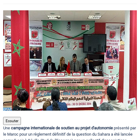
Circuits touristiques
Tourisme
Régions
Hotels
Evenements
Contact
Ecouter
Une
campagne internationale de soutien au projet d'autonomie
présenté par
le Maroc pour un règlement définitif de la question du Sahara a été lancée