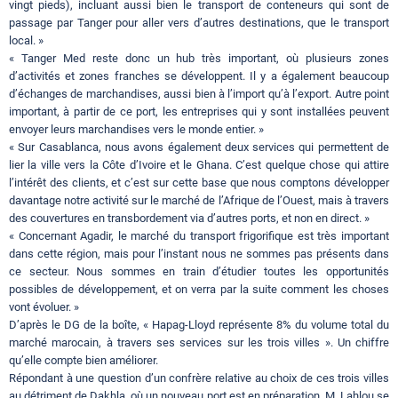
vingt pieds), incluant aussi bien le transport de conteneurs qui sont de
passage par Tanger pour aller vers d’autres destinations, que le transport
local. »
« Tanger Med reste donc un hub très important, où plusieurs zones
d’activités et zones franches se développent. Il y a également beaucoup
d’échanges de marchandises, aussi bien à l’import qu’à l’export. Autre point
important, à partir de ce port, les entreprises qui y sont installées peuvent
envoyer leurs marchandises vers le monde entier. »
« Sur Casablanca, nous avons également deux services qui permettent de
lier la ville vers la Côte d’Ivoire et le Ghana. C’est quelque chose qui attire
l’intérêt des clients, et c’est sur cette base que nous comptons développer
davantage notre activité sur le marché de l’Afrique de l’Ouest, mais à travers
des couvertures en transbordement via d’autres ports, et non en direct. »
« Concernant Agadir, le marché du transport frigorifique est très important
dans cette région, mais pour l’instant nous ne sommes pas présents dans
ce secteur. Nous sommes en train d’étudier toutes les opportunités
possibles de développement, et on verra par la suite comment les choses
vont évoluer. »
D’après le DG de la boîte, « Hapag-Lloyd représente 8% du volume total du
marché marocain, à travers ses services sur les trois villes ». Un chiffre
qu’elle compte bien améliorer.
Répondant à une question d’un confrère relative au choix de ces trois villes
au détriment de Dakhla, où un nouveau port est en préparation, M. Lahlou se