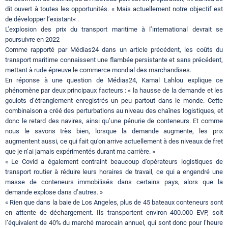
dit ouvert à toutes les opportunités. « Mais actuellement notre objectif est
de développer l’existant« .
L’explosion des prix du transport maritime à l’international devrait se
poursuivre en 2022
Comme rapporté par Médias24 dans un article précédent, les coûts du
transport maritime connaissent une flambée persistante et sans précédent,
mettant à rude épreuve le commerce mondial des marchandises.
En réponse à une question de Médias24, Kamal Lahlou explique ce
phénomène par deux principaux facteurs : « la hausse de la demande et les
goulots d’étranglement enregistrés un peu partout dans le monde. Cette
combinaison a créé des perturbations au niveau des chaînes logistiques, et
donc le retard des navires, ainsi qu’une pénurie de conteneurs. Et comme
nous le savons très bien, lorsque la demande augmente, les prix
augmentent aussi, ce qui fait qu’on arrive actuellement à des niveaux de fret
que je n’ai jamais expérimentés durant ma carrière. »
« Le Covid a également contraint beaucoup d’opérateurs logistiques de
transport routier à réduire leurs horaires de travail, ce qui a engendré une
masse de conteneurs immobilisés dans certains pays, alors que la
demande explose dans d’autres. »
« Rien que dans la baie de Los Angeles, plus de 45 bateaux conteneurs sont
en attente de déchargement. Ils transportent environ 400.000 EVP, soit
l’équivalent de 40% du marché marocain annuel, qui sont donc pour l’heure