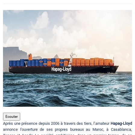
Circuits touristiques
Tourisme
Régions
Hotels
Evenements
Contact
Ecouter
Après une présence depuis 2006 à travers des tiers, l’amateur
Hapag-Lloyd
annonce l’ouverture de ses propres bureaux au Maroc, à Casablanca,