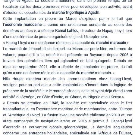
Tanger et Agadir. La société ambitionne, dans un premier temps, de se
focaliser sur les deux premières villes pour développer son activité, avant
d'étudier les opportunités du
marché frigorifique à Agadir
.
Cette implantation en propre au Maroc s’explique par « le fait que
l’
économie marocaine
a connu une croissance constante au cours des
dernières années », a déclaré
Kamal Lahlou
, directeur de Hapag-Lloyd, lors
d’une conférence de presse organisée ce jeudi 16 septembre.
« Hapag-Lloyd a une confiance réelle en la capacité du
marché marocain
»
Le marché de l’import et de l’export au Maroc se porte bien en termes de
volume, poursuit-il. « La société est présente au Royaume depuis 2006 à
travers des opérateurs tiers qui agissaient en tant qu’agents. Depuis ce
mois de septembre 2021, elle a décidé de s’implanter en propre, du fait
qu’on a une confiance réelle en la capacité du marché marocain. »
Nils Haupt
, directeur monde des communications chez Hapag-Lloyd,
souligne pour sa part que « cette implantation s’inscrit dans la logique de
présence de la société sur le marché africain, celle-ci ayant déjà étendu son
activité au Sénégal, en Côte d’Ivoire, au Ghana, au Nigeria et au Kenya ».
« Depuis sa création en 1845, la société est spécialisée dans le fret
transatlantique, en l’occurrence maritime et de marchandise, entre l’Europe
et l’Amérique du Nord. La fusion avec une société chilienne en 2013 et une
autre compagnie de navigation arabe en 2016 a permis à Hapag-Llyod
d’agrandir sa couverture globale géographique. La dernière acquisition
concerne une entreprise hollandaise, spécialisée sur l’Afrique de l’Ouest,