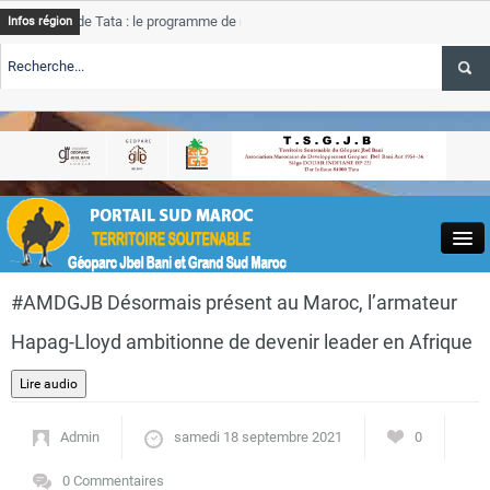
de Tata : le programme de rehabilitation post-inondations
Tata
Infos région
progre
ERTE TSGJB Tourisme : l’ONMT renforce l’aerien a Dakhla et
Tata
servic
ERTE TSGJB Tourisme au Maroc : Transavia renforce les vols Paris-
Tata
a
depas
Close
#AMDGJB Désormais présent au Maroc, l’armateur
Hapag-Lloyd ambitionne de devenir leader en Afrique
Actualités
Admin
samedi 18 septembre 2021
0
0 Commentaires