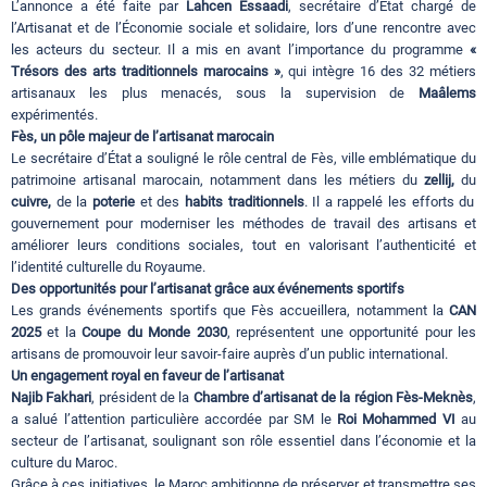
L’annonce a été faite par
Lahcen Essaadi
, secrétaire d’État chargé de
l’Artisanat et de l’Économie sociale et solidaire, lors d’une rencontre avec
les acteurs du secteur. Il a mis en avant l’importance du programme
«
Trésors des arts traditionnels marocains »
, qui intègre 16 des 32 métiers
artisanaux les plus menacés, sous la supervision de
Maâlems
expérimentés.
Fès, un pôle majeur de l’artisanat marocain
Le secrétaire d’État a souligné le rôle central de Fès, ville emblématique du
patrimoine artisanal marocain, notamment dans les métiers du
zellij,
du
cuivre,
de la
poterie
et des
habits traditionnels
. Il a rappelé les efforts du
gouvernement pour moderniser les méthodes de travail des artisans et
améliorer leurs conditions sociales, tout en valorisant l’authenticité et
l’identité culturelle du Royaume.
Des opportunités pour l’artisanat grâce aux événements sportifs
Les grands événements sportifs que Fès accueillera, notamment la
CAN
2025
et la
Coupe du Monde 2030
, représentent une opportunité pour les
artisans de promouvoir leur savoir-faire auprès d’un public international.
Un engagement royal en faveur de l’artisanat
Najib Fakhari
, président de la
Chambre d’artisanat de la région Fès-Meknès
,
a salué l’attention particulière accordée par SM le
Roi Mohammed VI
au
secteur de l’artisanat, soulignant son rôle essentiel dans l’économie et la
culture du Maroc.
Grâce à ces initiatives, le Maroc ambitionne de préserver et transmettre ses