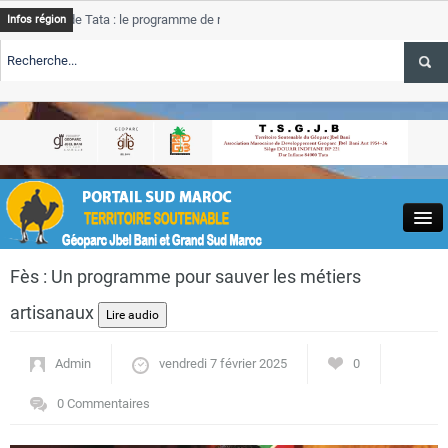
e Tata : le programme de rehabilitation post-inondations
Tata
Infos région
progres
RTE TSGJB Tourisme : l’ONMT renforce l’aerien a Dakhla et
Tata
service
RTE TSGJB Tourisme au Maroc : Transavia renforce les vols Paris-
Tata
depass
Close
Fès : Un programme pour sauver les métiers
artisanaux
Admin
vendredi 7 février 2025
0
Actualités
0 Commentaires