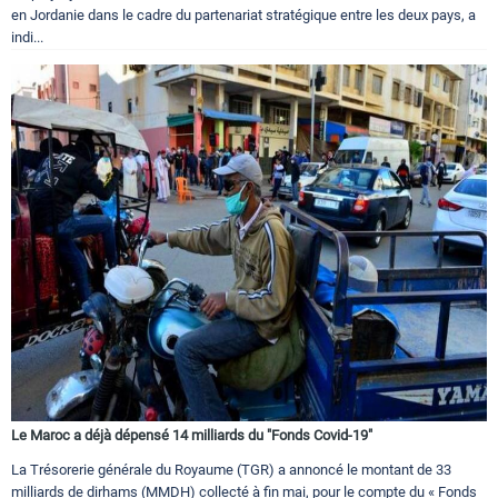
en Jordanie dans le cadre du partenariat stratégique entre les deux pays, a
indi...
Le Maroc a déjà dépensé 14 milliards du "Fonds Covid-19"
La Trésorerie générale du Royaume (TGR) a annoncé le montant de 33
milliards de dirhams (MMDH) collecté à fin mai, pour le compte du « Fonds