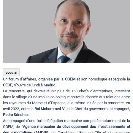
Circuits touristiques
Tourisme
Régions
Hotels
Ecouter
Un forum d’affaires, organisé par la
CGEM
et son homologue espagnole la
CEOE
, s’ouvre ce lundi à Madrid.
Evenements
La rencontre, qui devrait réunir plus de 150 chefs d’entreprises, intervient
dans le sillage d’une impulsion politique nouvelle donnée aux relations entre
les royaumes du Maroc et d’Espagne, elle-même initiée par la rencontre, en
avril 2022, entre le
Roi Mohammed VI
et le Chef du gouvernement espagnol,
Contact
Pedro Sánchez
.
Accompagné d’une forte délégation marocaine composée notamment de la
CGEM, de
l’Agence marocaine de développement des investissements et
des exportations (AMDIE),
de Casablanca Finance City et de plusieurs