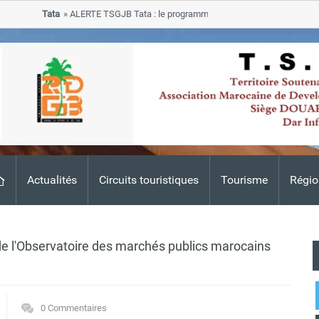
Tata
ALERTE TSGJB Tata : le programme de rehabilitation post-inondati
progresse dans les zones sinistrees
Actualités
Circuits touristiques
Tourisme
Régio
 de l'Observatoire des marchés publics marocains
0 Commentaires