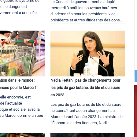
ite guette le système de
Le Conseil de gouvernement a adopté
 et le danger est
mercredi 3 août les nouveaux barèmes
vernement a une idée
d’indemnités pour les présidents, vice-
présidents et autres dirigeants des cons...
lation dans le monde :
Nadia Fettah : pas de changements pour
nces pour le Maroc ?
les prix du gaz butane, du blé et du sucre
en 2023
 belle endormie, est
e l’actualité
Les prix du gaz butane, du blé et du sucre
ique et sociale, avec la
ne connaîtront aucun changement au
x au Maroc, comme un peu
Maroc durant l’année 2023. La ministre de
l’Économie et des finances, Nadi...