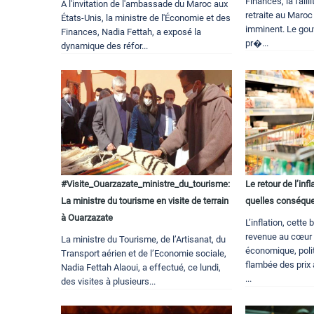
Finances, la faill
À l'invitation de l'ambassade du Maroc aux
retraite au Maroc
États-Unis, la ministre de l'Économie et des
imminent. Le gou
Finances, Nadia Fettah, a exposé la
pr�...
dynamique des réfor...
#Visite_Ouarzazate_ministre_du_tourisme:
Le retour de l’inf
La ministre du tourisme en visite de terrain
quelles conséque
à Ouarzazate
L’inflation, cette
revenue au cœur d
La ministre du Tourisme, de l’Artisanat, du
économique, polit
Transport aérien et de l’Economie sociale,
flambée des pri
Nadia Fettah Alaoui, a effectué, ce lundi,
...
des visites à plusieurs...