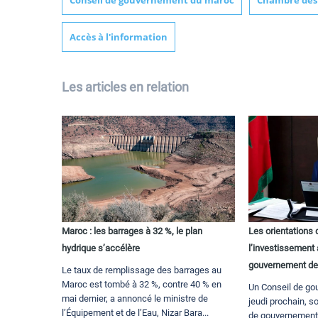
Conseil de gouvernement du maroc
Chambre des 
Accès à l'information
Les articles en relation
Maroc : les barrages à 32 %, le plan
Les orientations 
hydrique s’accélère
l’investissement
gouvernement de
Le taux de remplissage des barrages au
Maroc est tombé à 32 %, contre 40 % en
Un Conseil de go
mai dernier, a annoncé le ministre de
jeudi prochain, s
l’Équipement et de l’Eau, Nizar Bara...
de gouvernement