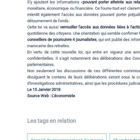
S'y ajoutent les informations «
pouvant porter atteinte aux rel
monétaire, économique ou financière. Ce fourre-tout est clairem
interdit également l'accès aux données pouvant porter préju
détournement de fonds.
Cette loi va aussi
verrouiller l'accès aux données liées à l'ac
quotidienne des citoyens. Une orientation qui semble confirmer l
conseillers de poursuivre 4 journalistes
, qui ont publié des inf
marocaine des retraites.
En vertu de cette nouvelle loi, qui entre en vigueur une a
confidentielles. Il s'agit notamment des délibérations des C
parlementaires.
Non seulement les discussions de ces différentes commissi
divulguent le contenu de leurs délibérations seront sous le 
d'investigations administratives, ainsi que les procédures judicia
Le 15 Janvier 2018
Source Web : L’économiste
Les tags en relation