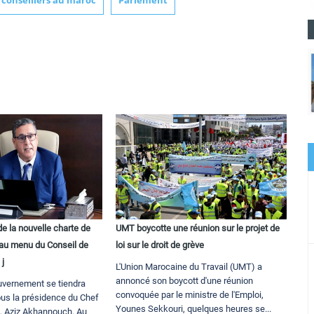
conseillers au maroc
Parlement
de la nouvelle charte de
UMT boycotte une réunion sur le projet de
 au menu du Conseil de
loi sur le droit de grève
 j
L'Union Marocaine du Travail (UMT) a
annoncé son boycott d'une réunion
uvernement se tiendra
convoquée par le ministre de l'Emploi,
ous la présidence du Chef
Younes Sekkouri, quelques heures se...
, Aziz Akhannouch. Au