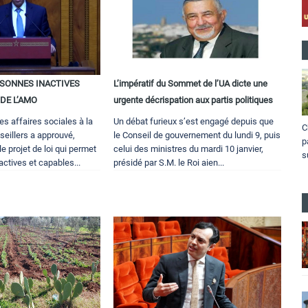
RSONNES INACTIVES
L’impératif du Sommet de l’UA dicte une
DE L’AMO
urgente décrispation aux partis politiques
s affaires sociales à la
Un débat furieux s’est engagé depuis que
C
eillers a approuvé,
le Conseil de gouvernement du lundi 9, puis
p
le projet de loi qui permet
celui des ministres du mardi 10 janvier,
s
ctives et capables...
présidé par S.M. le Roi aien...