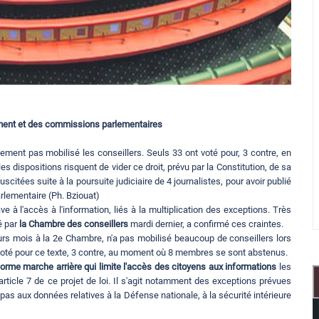
ement et des commissions parlementaires
ement pas mobilisé les conseillers. Seuls 33 ont voté pour, 3 contre, en
es dispositions risquent de vider ce droit, prévu par la Constitution, de sa
citées suite à la poursuite judiciaire de 4 journalistes, pour avoir publié
rlementaire (Ph. Bziouat)
e à l'accès à l'information, liés à la multiplication des exceptions. Très
té par
la Chambre des conseillers
mardi dernier, a confirmé ces craintes.
eurs mois à la 2e Chambre, n'a pas mobilisé beaucoup de conseillers lors
voté pour ce texte, 3 contre, au moment où 8 membres se sont abstenus.
orme marche arrière qui limite l'accès des citoyens aux informations
les
ticle 7 de ce projet de loi. Il s'agit notamment des exceptions prévues
e pas aux données relatives à la Défense nationale, à la sécurité intérieure