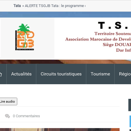
Tata
ALERTE TSGJB Tata : le programme de rehabilitation post-inondations
progresse dans les zones sinistrees
Actualités
Circuits touristiques
Tourisme
Régio
0 Commentaires