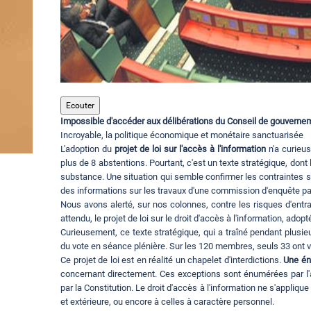
Ecouter
Impossible d'accéder aux délibérations du Conseil de gouvern
Incroyable, la politique économique et monétaire sanctuarisée
L'adoption du
projet de loi sur l'accès à l'information
n'a curieus
plus de 8 abstentions. Pourtant, c'est un texte stratégique, dont l
substance. Une situation qui semble confirmer les contraintes sus
des informations sur les travaux d'une commission d'enquête pa
Nous avons alerté, sur nos colonnes, contre les risques d'entrav
attendu, le projet de loi sur le droit d'accès à l'information, adop
Curieusement, ce texte stratégique, qui a traîné pendant plusi
du vote en séance plénière. Sur les 120 membres, seuls 33 ont 
Ce projet de loi est en réalité un chapelet d'interdictions.
Une én
concernant directement. Ces exceptions sont énumérées par l'ar
par la Constitution. Le droit d'accès à l'information ne s'appliqu
et extérieure, ou encore à celles à caractère personnel.